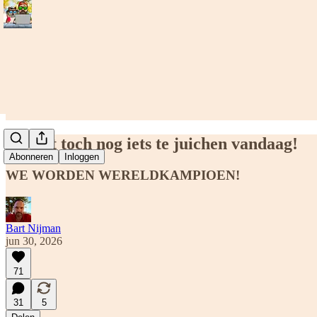
Er valt toch nog iets te juichen vandaag!
Abonneren
Inloggen
WE WORDEN WERELDKAMPIOEN!
Bart Nijman
jun 30, 2026
71
31
5