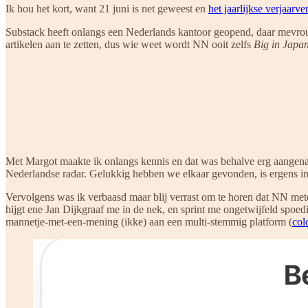
Ik hou het kort, want 21 juni is net geweest en
het jaarlijkse verjaarve
Substack heeft onlangs een Nederlands kantoor geopend, daar mevrou
artikelen aan te zetten, dus wie weet wordt NN ooit zelfs
Big in Japa
Met Margot maakte ik onlangs kennis en dat was behalve erg aangenaam
Nederlandse radar. Gelukkig hebben we elkaar gevonden, is ergens in
Vervolgens was ik verbaasd maar blij verrast om te horen dat NN met
hijgt ene Jan Dijkgraaf me in de nek, en sprint me ongetwijfeld spoed
mannetje-met-een-mening (ikke) aan een multi-stemmig platform (
col