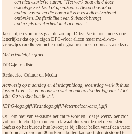
een nieuwsbrief te sturen. “Het werk gaat altijd door,
ook als je ziek bent of op vakantie. Betaald verlof en
andere voordelen die horen bij een vast dienstverband
ontbreken. De flexibiliteit van Substack brengt
anderzijds onzekerheid met zich mee.”
Ja schat, en voor niks gaat de zon op. Djiez. Vertel me anders nog
letterlijker dat op je eigen DPG-vloer alleen maar ma-di-wo-
vrouwtjes rondlopen met e-mail signatures in een opmaak als deze:
Met vriendelijke groet,
DPG-journaliste
Redactrice Cultuur en Media
Aanwezig op maandag en dinsdagmiddag, woensdag werk ik thuis
tussen 11 en 15u en in oneven weken ook op donderdag van 12 tot
16u. Op vrijdag ben ik vrij.
[DPG-logo.gif][Krantlogo.gif][Watermeloen-emoji.gif]
Of - om niet van seksisme beticht te worden - dat je werkvloer zich
vult met luiebuikjesmannen in lawaaibloezen die met de versleten
loafers op het bureau hun kwootjes bij elkaar bellen vanaf een vaste
lijn (omdat ze op hun 06 riskeren buiten kantoortijden gestoord te