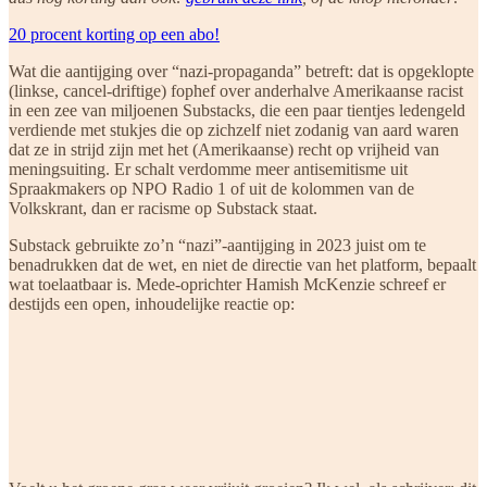
20 procent korting op een abo!
Wat die aantijging over “nazi-propaganda” betreft: dat is opgeklopte
(linkse, cancel-driftige) fophef over anderhalve Amerikaanse racist
in een zee van miljoenen Substacks, die een paar tientjes ledengeld
verdiende met stukjes die op zichzelf niet zodanig van aard waren
dat ze in strijd zijn met het (Amerikaanse) recht op vrijheid van
meningsuiting. Er schalt verdomme meer antisemitisme uit
Spraakmakers op NPO Radio 1 of uit de kolommen van de
Volkskrant, dan er racisme op Substack staat.
Substack gebruikte zo’n “nazi”-aantijging in 2023 juist om te
benadrukken dat de wet, en niet de directie van het platform, bepaalt
wat toelaatbaar is. Mede-oprichter Hamish McKenzie schreef er
destijds een open, inhoudelijke reactie op: