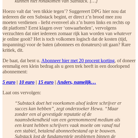
kunnen niet rondkomen van Substack. […]
Hoezo valt dat ‘een tikkie tegen’? Suggereert DPG hier nou dat
iedereen die een Substack begint, er direct z’n brood mee zou
moeten verdienen - liefst evenveel als z’n buren links en rechts op
dit platform? Eerst klagen over ‘onwaarheden’, vervolgens
verzuchten dat niet iedereen zomaar rijk kan worden van
whatever
je online gooit? Het is toch volkomen logisch dat de kosten (tijd,
inspanning) voor de baten (abonnees en donateurs) uit gaan? Rare
kritiek, dit.
De baat, dat bent u.
Abonneer hier met 20 procent korting
, of doneer
eenmalig een klein bedrag als u geen trek heeft in een doorlopend
abonnement:
5 euro
|
10 euro
|
15 euro
|
Anders, namelijk…
Laat ons vervolgen:
“Substack doet het voorkomen alsof iedere schrijver er
succes kan hebben”, zegt onderzoeker Hewa. “Maar
zonder een al gevestigde reputatie of de
naamsbekendheid van een gerenommeerd medium als
een krant hebben schrijvers vaak moeite om vanaf nul
een stabiel, betalend abonneebestand op te bouwen.
Substack lost de fundamentele problemen binnen de