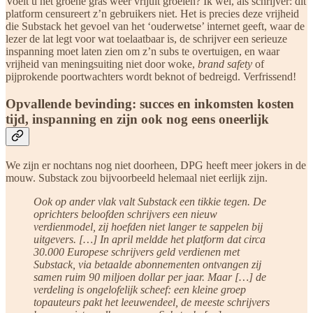
Voelt u het groene gras weer vrijuit groeien? Ik wel, als schrijver: dit
platform censureert z’n gebruikers niet. Het is precies deze vrijheid
die Substack het gevoel van het ‘ouderwetse’ internet geeft, waar de
lezer de lat legt voor wat toelaatbaar is, de schrijver een serieuze
inspanning moet laten zien om z’n subs te overtuigen, en waar
vrijheid van meningsuiting niet door woke,
brand safety
of
pijprokende poortwachters wordt beknot of bedreigd. Verfrissend!
Opvallende bevinding: succes en inkomsten kosten
tijd, inspanning en zijn ook nog eens oneerlijk
We zijn er nochtans nog niet doorheen, DPG heeft meer jokers in de
mouw. Substack zou bijvoorbeeld helemaal niet eerlijk zijn.
Ook op ander vlak valt Substack een tikkie tegen. De
oprichters beloofden schrijvers een nieuw
verdienmodel, zij hoefden niet langer te sappelen bij
uitgevers. […] In april meldde het platform dat circa
30.000 Europese schrijvers geld verdienen met
Substack, via betaalde abonnementen ontvangen zij
samen ruim 90 miljoen dollar per jaar. Maar […] de
verdeling is ongelofelijk scheef: een kleine groep
topauteurs pakt het leeuwendeel, de meeste schrijvers