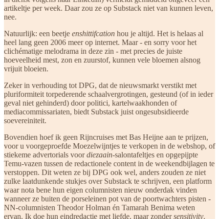
artikeltje per week. Daar zou ze op Substack niet van kunnen leven,
nee.
Natuurlijk: een beetje
enshittifcation
hou je altijd. Het is helaas al
heel lang geen 2006 meer op internet. Maar - en sorry voor het
clichématige melodrama in deze zin - met precies de juiste
hoeveelheid mest, zon en zuurstof, kunnen vele bloemen alsnog
vrijuit bloeien.
Zeker in verhouding tot DPG, dat de nieuwsmarkt verstikt met
pluriformiteit torpederende schaalvergrotingen, gesteund (of in ieder
geval niet gehinderd) door politici, kartelwaakhonden of
mediacommissariaten, biedt Substack juist ongesubsidieerde
soevereiniteit.
Bovendien hoef ik geen Rijncruises met Bas Heijne aan te prijzen,
voor u voorgeproefde Moezelwijntjes te verkopen in de webshop, of
stiekeme advertorials voor
diezaain-
salontafeltjes en opgepijpte
Temu-vazen tussen de redactionele content in de weekendbijlagen te
verstoppen. Dit weten ze bij DPG ook wel, anders zouden ze niet
zulke laatdunkende stukjes over Substack te schrijven, een platform
waar nota bene hun eigen columnisten nieuw onderdak vinden
wanneer ze buiten de porseleinen pot van de poortwachters pisten -
NN-columnisten Theodor Holman én Tamarah Benima weten
ervan. Ik doe hun eindredactie met liefde, maar zonder
sensitivity
.