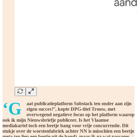
‘G
aat publicatieplatform Substack ten onder aan zijn
eigen succes?’, kopte DPG-titel Trouw, met
overwegend negatieve focus op het platform waarop
ook ik mijn Nieuwsbriefje publiceer. Is het Vlaamse
mediakartel toch een beetje bang voor vrije concurrentie. Dit
stukje over de worstenfabriek achter NN is misschien een beetje
meta (en liep een beetje uit de hand), maar ik ga wat passages