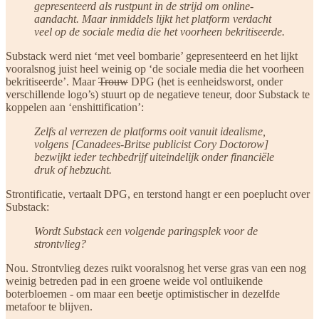
gepresenteerd als rustpunt in de strijd om online-
aandacht. Maar inmiddels lijkt het platform verdacht
veel op de sociale media die het voorheen bekritiseerde.
Substack werd niet ‘met veel bombarie’ gepresenteerd en het lijkt
vooralsnog juist heel weinig op ‘de sociale media die het voorheen
bekritiseerde’. Maar
Trouw
DPG (het is eenheidsworst, onder
verschillende logo’s) stuurt op de negatieve teneur, door Substack te
koppelen aan ‘enshittification’:
Zelfs al verrezen de platforms ooit vanuit idealisme,
volgens [Canadees-Britse publicist Cory Doctorow]
bezwijkt ieder techbedrijf uiteindelijk onder financiële
druk of hebzucht.
Strontificatie, vertaalt DPG, en terstond hangt er een poeplucht over
Substack:
Wordt Substack een volgende paringsplek voor de
strontvlieg?
Nou. Strontvlieg dezes ruikt vooralsnog het verse gras van een nog
weinig betreden pad in een groene weide vol ontluikende
boterbloemen - om maar een beetje optimistischer in dezelfde
metafoor te blijven.