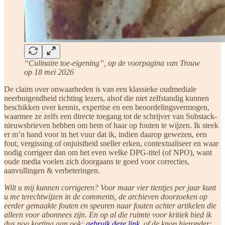
“Culinaire toe-eigening”, op de voorpagina van Trouw
op 18 mei 2026
De claim over onwaarheden is van een klassieke oudmediale
neerbuigendheid richting lezers, alsof die niet zelfstandig kunnen
beschikken over kennis, expertise en een beoordelingsvermogen,
waarmee ze zelfs een directe toegang tot de schrijver van Substack-
nieuwsbrieven hebben om hem of haar op fouten te wijzen. Ik steek
er m’n hand voor in het vuur dat ik, indien daarop gewezen, een
fout, vergissing of onjuistheid sneller erken, contextualiseer en waar
nodig corrigeer dan om het even welke DPG-titel (of NPO), want
oude media voelen zich doorgaans te goed voor correcties,
aanvullingen & verbeteringen.
Wilt u mij kunnen corrigeren? Voor maar vier tientjes per jaar kunt
u me terechtwijzen in de comments, de archieven doorzoeken op
eerder gemaakte fouten en speuren naar fouten achter artikelen die
alleen voor abonnees zijn. En op al die ruimte voor kritiek bied ik
dus nog korting aan ook:
gebruik deze link
, of de knop hieronder: