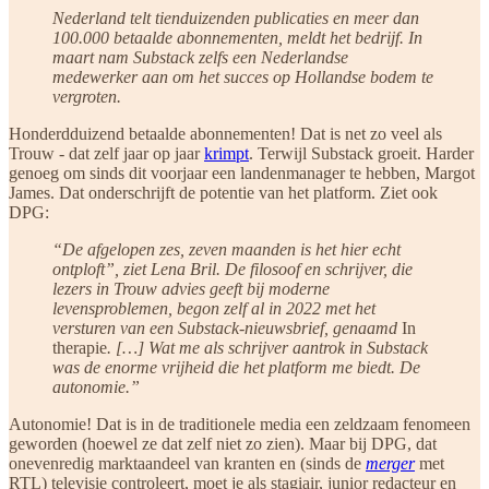
Nederland telt tienduizenden publicaties en meer dan
100.000 betaalde abonnementen, meldt het bedrijf. In
maart nam Substack zelfs een Nederlandse
medewerker aan om het succes op Hollandse bodem te
vergroten.
Honderdduizend betaalde abonnementen! Dat is net zo veel als
Trouw - dat zelf jaar op jaar
krimpt
. Terwijl Substack groeit. Harder
genoeg om sinds dit voorjaar een landenmanager te hebben, Margot
James. Dat onderschrijft de potentie van het platform. Ziet ook
DPG:
“De afgelopen zes, zeven maanden is het hier echt
ontploft”, ziet Lena Bril. De filosoof en schrijver, die
lezers in Trouw advies geeft bij moderne
levensproblemen, begon zelf al in 2022 met het
versturen van een Substack-nieuwsbrief, genaamd
In
therapie
. […] Wat me als schrijver aantrok in Substack
was de enorme vrijheid die het platform me biedt. De
autonomie.”
Autonomie! Dat is in de traditionele media een zeldzaam fenomeen
geworden (hoewel ze dat zelf niet zo zien). Maar bij DPG, dat
onevenredig marktaandeel van kranten en (sinds de
merger
met
RTL) televisie controleert, moet je als stagiair, junior redacteur en