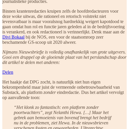
journalistieke producties.
Binnen krantenredacties kruipen zelfs de hoofdredacteuren voor
deze woke uitwas, die rationeel en retorisch volstrekt niet
levensvatbaar is maar vooralsnog hardnekkig weigert kapotdood te
gaan omdat hun rol en functie jaren geleden al in de bedrijfsvoering
is verankerd, en ook redactioneel is verinnerlijkt. Denk maar aan de
Divi Bokaal
bij de NOS, een voor de staatsomroep zeer
beschamende GS-scoop uit 2020 alweer.
Nijmans Nieuwsbriefje is volledig onafhankelijk van grote uitgevers.
Gooi een druppel op de gloeiende plaat van het perslandschap door
dit artikel te delen met anderen:
Delen
Het haakje dat DPG zocht, is natuurlijk niet hun eigen
bekrompenheid maar juist de vermeende onbetrouwbaarheid van
Substack, als platform
zonder
eindredactie.
Dus het artikel vervolgt
op aanvallende toon:
“Het klonk zo fantastisch: een platform zonder
poortwachters”, zegt Nelanthi Hewa. […] Maar het
gebrek aan bemoeienis van bovenaf brengt het bedrijf
nu in de problemen, ziet Hewa. In de nieuwsbrieven
verschenen fouten en onwaarheden. Ultrarechtse