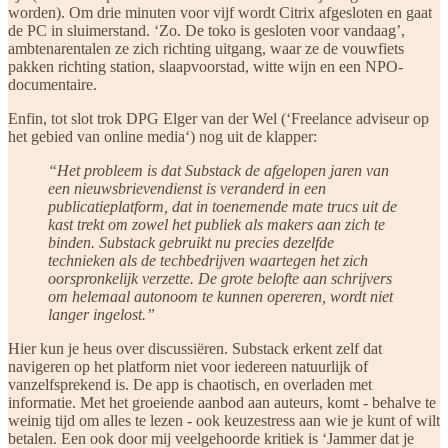
worden). Om drie minuten voor vijf wordt Citrix afgesloten en gaat
de PC in sluimerstand. ‘Zo. De toko is gesloten voor vandaag’,
ambtenarentalen ze zich richting uitgang, waar ze de vouwfiets
pakken richting station, slaapvoorstad, witte wijn en een NPO-
documentaire.
Enfin, tot slot trok DPG Elger van der Wel (‘Freelance adviseur op
het gebied van online media‘) nog uit de klapper:
“Het probleem is dat Substack de afgelopen jaren van
een nieuwsbrievendienst is veranderd in een
publicatieplatform, dat in toenemende mate trucs uit de
kast trekt om zowel het publiek als makers aan zich te
binden. Substack gebruikt nu precies dezelfde
technieken als de techbedrijven waartegen het zich
oorspronkelijk verzette. De grote belofte aan schrijvers
om helemaal autonoom te kunnen opereren, wordt niet
langer ingelost.”
Hier kun je heus over discussiëren. Substack erkent zelf dat
navigeren op het platform niet voor iedereen natuurlijk of
vanzelfsprekend is. De app is chaotisch, en overladen met
informatie. Met het groeiende aanbod aan auteurs, komt - behalve te
weinig tijd om alles te lezen - ook keuzestress aan wie je kunt of wilt
betalen. Een ook door mij veelgehoorde kritiek is ‘Jammer dat je