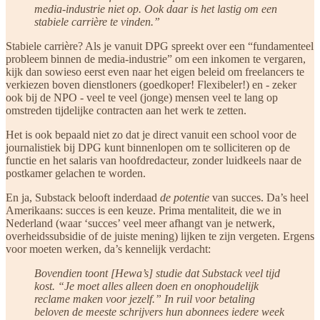
media-industrie niet op. Ook daar is het lastig om een
stabiele carrière te vinden.”
Stabiele carrière?
Als je vanuit DPG spreekt over een “fundamenteel
probleem binnen de media-industrie” om een inkomen te vergaren,
kijk dan sowieso eerst even naar het eigen beleid om freelancers te
verkiezen boven dienstloners (goedkoper! Flexibeler!) en - zeker
ook bij de NPO - veel te veel (jonge) mensen veel te lang op
omstreden tijdelijke contracten aan het werk te zetten.
Het is ook bepaald niet zo dat je direct vanuit een school voor de
journalistiek bij DPG kunt binnenlopen om te solliciteren op de
functie en het salaris van hoofdredacteur, zonder luidkeels naar de
postkamer gelachen te worden.
En ja, Substack belooft inderdaad
de potentie
van succes. Da’s heel
Amerikaans: succes is een keuze. Prima mentaliteit, die we in
Nederland (waar ‘succes’ veel meer afhangt van je netwerk,
overheidssubsidie of de juiste mening) lijken te zijn vergeten. Ergens
voor moeten werken, da’s kennelijk verdacht:
Bovendien toont [Hewa’s] studie dat Substack veel tijd
kost. “Je moet alles alleen doen en onophoudelijk
reclame maken voor jezelf.” In ruil voor betaling
beloven de meeste schrijvers hun abonnees iedere week