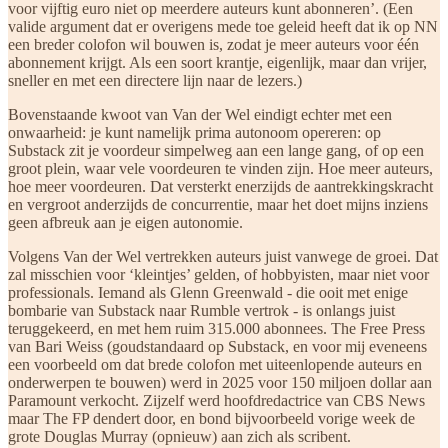
voor vijftig euro niet op meerdere auteurs kunt abonneren’. (Een
valide argument dat er overigens mede toe geleid heeft dat ik op NN
een breder colofon wil bouwen is, zodat je meer auteurs voor één
abonnement krijgt. Als een soort krantje, eigenlijk, maar dan vrijer,
sneller en met een directere lijn naar de lezers.)
Bovenstaande kwoot van Van der Wel eindigt echter met een
onwaarheid: je kunt namelijk prima autonoom opereren: op
Substack zit je voordeur simpelweg aan een lange gang, of op een
groot plein, waar vele voordeuren te vinden zijn. Hoe meer auteurs,
hoe meer voordeuren. Dat versterkt enerzijds de aantrekkingskracht
en vergroot anderzijds de concurrentie, maar het doet mijns inziens
geen afbreuk aan je eigen autonomie.
Volgens Van der Wel vertrekken auteurs juist vanwege de groei. Dat
zal misschien voor ‘kleintjes’ gelden, of hobbyisten, maar niet voor
professionals. Iemand als Glenn Greenwald - die ooit met enige
bombarie van Substack naar Rumble vertrok - is onlangs juist
teruggekeerd, en met hem ruim 315.000 abonnees. The Free Press
van Bari Weiss (goudstandaard op Substack, en voor mij eveneens
een voorbeeld om dat brede colofon met uiteenlopende auteurs en
onderwerpen te bouwen) werd in 2025 voor 150 miljoen dollar aan
Paramount verkocht. Zijzelf werd hoofdredactrice van CBS News
maar The FP dendert door, en bond bijvoorbeeld vorige week de
grote Douglas Murray (opnieuw) aan zich als scribent.