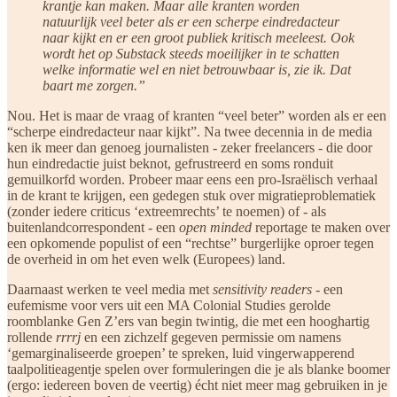
krantje kan maken. Maar alle kranten worden
natuurlijk veel beter als er een scherpe eindredacteur
naar kijkt en er een groot publiek kritisch meeleest. Ook
wordt het op Substack steeds moeilijker in te schatten
welke informatie wel en niet betrouwbaar is, zie ik. Dat
baart me zorgen.”
Nou. Het is maar de vraag of kranten “veel beter” worden als er een
“scherpe eindredacteur naar kijkt”. Na twee decennia in de media
ken ik meer dan genoeg journalisten - zeker freelancers - die door
hun eindredactie juist beknot, gefrustreerd en soms ronduit
gemuilkorfd worden. Probeer maar eens een pro-Israëlisch verhaal
in de krant te krijgen, een gedegen stuk over migratieproblematiek
(zonder iedere criticus ‘extreemrechts’ te noemen) of - als
buitenlandcorrespondent - een
open minded
reportage te maken over
een opkomende populist of een “rechtse” burgerlijke oproer tegen
de overheid in om het even welk (Europees) land.
Daarnaast werken te veel media met
sensitivity readers
- een
eufemisme voor vers uit een MA Colonial Studies gerolde
roomblanke Gen Z’ers van begin twintig, die met een hooghartig
rollende
rrrrj
en een zichzelf gegeven permissie om namens
‘gemarginaliseerde groepen’ te spreken, luid vingerwapperend
taalpolitieagentje spelen over formuleringen die je als blanke boomer
(ergo: iedereen boven de veertig) écht niet meer mag gebruiken in je