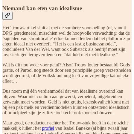
Niemand kan eten van idealisme
Het Trouw-artikel sluit af met de sombere voorspelling (of, vanuit
DPG geredeneerd, misschien wel de hoopvolle verwachting) dat de
‘signalen van strontificatie’ ertoe kunnen leiden dat het platform zijn
eigen ideaal niet overleeft. “Het is een lastig businessmodel”,
concludeert Van der Wel, want ook Substack als bedrijf moet zijn
investeringen terugverdienen en “dat lukt niet met idealisme.”
Wat is dit nou weer voor gelul? Alsof Trouw louter bestaat bij Gods
gratie, of Parool nog steeds door een principiële groep verzetshelden
wordt gedrukt, of de Volkskrant nog leeft van vrijwillige katholieke
aflaat…
Dus noem mij één verdienmodel dat van idealisme overeind kan
blijven. Waar niet continu aan gewerkt, verbeterd, uitgebreid en
getweakt moet worden.
Geld is niet gratis, lezersloyaliteit komt niet
bij een pak melk en verdienmodellen kunnen ontzettend idealistisch
of principieel zijn: je zult ze toch echt ook moeten bóuwen.
Maar goed, de redacteur achter het Trouw-stuk heeft in dat opzicht
makkelijk lullen: het
profiel
van Isabel Baneke (al bijna twaalf jaar
in dienst volgens haar LinkedIn) vermeldt gemiddeld ongeveer één