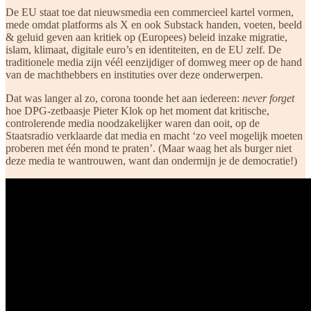
De EU staat toe dat nieuwsmedia een commercieel kartel vormen,
mede omdat platforms als X en ook Substack handen, voeten, beeld
& geluid geven aan kritiek op (Europees) beleid inzake migratie,
islam, klimaat, digitale euro’s en identiteiten, en de EU zelf. De
traditionele media zijn véél eenzijdiger of domweg meer op de hand
van de machthebbers en instituties over deze onderwerpen.
Dat was langer al zo, corona toonde het aan iedereen:
never forget
hoe DPG-zetbaasje Pieter Klok op het moment dat kritische,
controlerende media noodzakelijker waren dan ooit,
op de
Staatsradio
verklaarde dat media en macht ‘zo veel mogelijk moeten
proberen met één mond te praten’. (Maar waag het als burger niet
deze media te wantrouwen, want dan ondermijn je de democratie!)