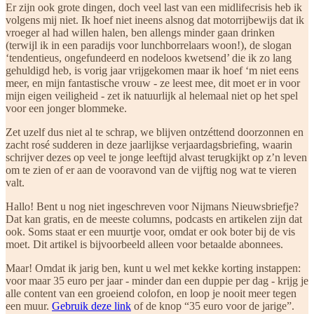
Er zijn ook grote dingen, doch veel last van een midlifecrisis heb ik
volgens mij niet. Ik hoef niet ineens alsnog dat motorrijbewijs dat ik
vroeger al had willen halen, ben allengs minder gaan drinken
(terwijl ik in een paradijs voor lunchborrelaars woon!), de slogan
‘tendentieus, ongefundeerd en nodeloos kwetsend’ die ik zo lang
gehuldigd heb, is vorig jaar vrijgekomen maar ik hoef ‘m niet eens
meer, en mijn fantastische vrouw - ze leest mee, dit moet er in voor
mijn eigen veiligheid - zet ik natuurlijk al helemaal niet op het spel
voor een jonger blommeke.
Zet uzelf dus niet al te schrap, we blijven ontzéttend doorzonnen en
zacht rosé sudderen
in deze jaarlijkse verjaardagsbriefing, waarin
schrijver dezes op veel te jonge leeftijd alvast terugkijkt op z’n leven
om te zien of er aan de vooravond van de vijftig nog wat te vieren
valt.
Hallo! Bent u nog niet ingeschreven voor Nijmans Nieuwsbriefje?
Dat kan gratis, en de meeste columns, podcasts en artikelen zijn dat
ook. Soms staat er een muurtje voor, omdat er ook boter bij de vis
moet. Dit artikel is bijvoorbeeld alleen voor betaalde abonnees.
Maar! Omdat ik jarig ben, kunt u wel met kekke korting instappen:
voor maar 35 euro per jaar - minder dan een duppie per dag - krijg je
alle content van een groeiend colofon, en loop je nooit meer tegen
een muur.
Gebruik deze link
of de knop “35 euro voor de jarige”.