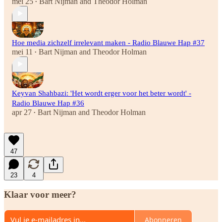
mei 25
Bart Nijman
and
Theodor Holman
•
Hoe media zichzelf irrelevant maken - Radio Blauwe Hap #37
mei 11
Bart Nijman
and
Theodor Holman
•
Keyvan Shahbazi: 'Het wordt erger voor het beter wordt' -
Radio Blauwe Hap #36
apr 27
Bart Nijman
and
Theodor Holman
•
47
23
4
Klaar voor meer?
Abonneren