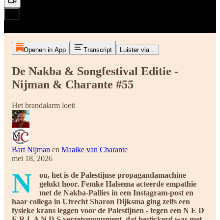
Openen in App
Transcript
Luister via...
De Nakba & Songfestival Editie -
Nijman & Charante #55
Het brandalarm loeit
Bart Nijman
en
Maaike van Charante
mei 18, 2026
N
ou, het is de Palestijnse propagandamachine
gelukt hoor. Femke Halsema acteerde empathie
met de Nakba-Pallies in een Instagram-post en
haar collega in Utrecht Sharon Dijksma ging zelfs een
fysieke krans leggen voor de Palestijnen - tegen een N E D
E R L A N D S verzetsmonument, dat bestickerd was met