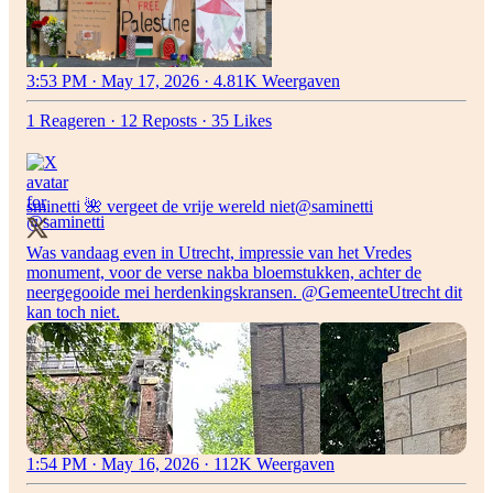
3:53 PM · May 17, 2026
·
4.81K Weergaven
1 Reageren
·
12 Reposts
·
35 Likes
sminetti 🌺 vergeet de vrije wereld niet
@saminetti
Was vandaag even in Utrecht, impressie van het Vredes
monument, voor de verse nakba bloemstukken, achter de
neergegooide mei herdenkingskransen.
@GemeenteUtrecht
dit
kan toch niet.
1:54 PM · May 16, 2026
·
112K Weergaven