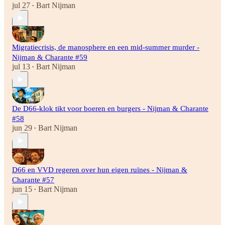
jul 27
Bart Nijman
•
Migratiecrisis, de manosphere en een mid-summer murder -
Nijman & Charante #59
jul 13
Bart Nijman
•
De D66-klok tikt voor boeren en burgers - Nijman & Charante
#58
jun 29
Bart Nijman
•
D66 en VVD regeren over hun eigen ruïnes - Nijman &
Charante #57
jun 15
Bart Nijman
•