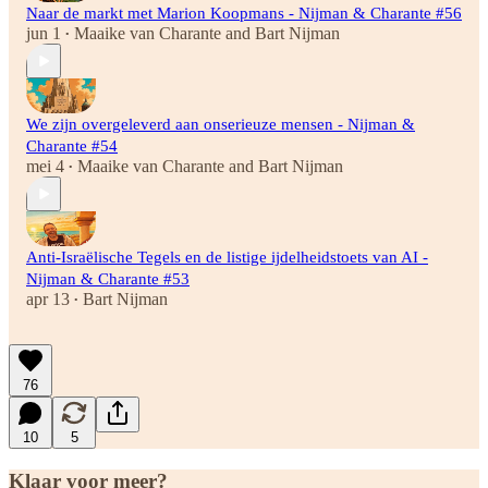
Naar de markt met Marion Koopmans - Nijman & Charante #56
jun 1
Maaike van Charante
and
Bart Nijman
•
We zijn overgeleverd aan onserieuze mensen - Nijman &
Charante #54
mei 4
Maaike van Charante
and
Bart Nijman
•
Anti-Israëlische Tegels en de listige ijdelheidstoets van AI -
Nijman & Charante #53
apr 13
Bart Nijman
•
76
10
5
Klaar voor meer?