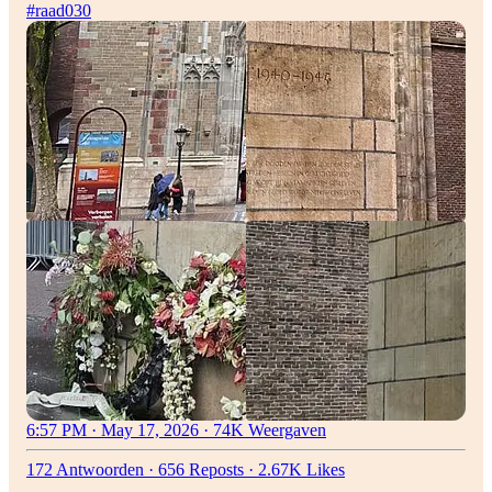
#raad030
6:57 PM · May 17, 2026
·
74K Weergaven
172 Antwoorden
·
656 Reposts
·
2.67K Likes