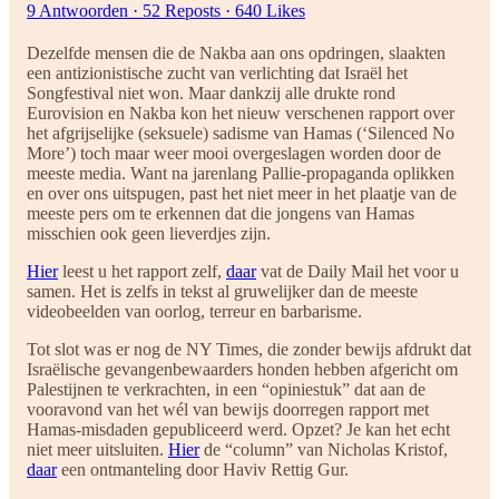
9 Antwoorden
·
52 Reposts
·
640 Likes
Dezelfde mensen die de Nakba aan ons opdringen, slaakten
een antizionistische zucht van verlichting dat Israël het
Songfestival niet won. Maar dankzij alle drukte rond
Eurovision en Nakba kon het nieuw verschenen rapport over
het afgrijselijke (seksuele) sadisme van Hamas (‘Silenced No
More’) toch maar weer mooi overgeslagen worden door de
meeste media. Want na jarenlang Pallie-propaganda oplikken
en over ons uitspugen, past het niet meer in het plaatje van de
meeste pers om te erkennen dat die jongens van Hamas
misschien ook geen lieverdjes zijn.
Hier
leest u het rapport zelf,
daar
vat de Daily Mail het voor u
samen. Het is zelfs in tekst al gruwelijker dan de meeste
videobeelden van oorlog, terreur en barbarisme.
Tot slot was er nog de NY Times, die zonder bewijs afdrukt dat
Israëlische gevangenbewaarders honden hebben afgericht om
Palestijnen te verkrachten, in een “opiniestuk” dat aan de
vooravond van het wél van bewijs doorregen rapport met
Hamas-misdaden gepubliceerd werd. Opzet? Je kan het echt
niet meer uitsluiten.
Hier
de “column” van Nicholas Kristof,
daar
een ontmanteling door Haviv Rettig Gur.