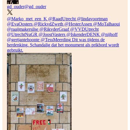
gd_ouder
@gd_ouder
@Marko_met_een_K
@RaadUtrecht
@lindavoortman
@EvaOosters
@RickvdZweth
@HesterAssen
@MoTalhaoui
@raaijmakersilse
@RikvderGraaf
@VVDUtrecht
@UtrechtNuGR
@JoostVasters
@IskenderDENK
@nijhoff
@gertjantehoonte
@TessMeerding
Dit was tijdens de
herdenking. Schandalig dat het monument als prikbord wordt
gebruikt.