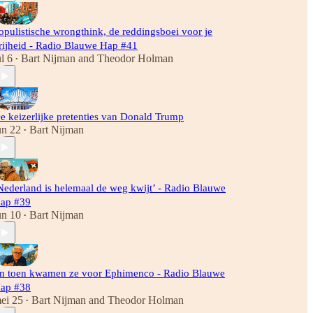
opulistische wrongthink, de reddingsboei voor je
rijheid - Radio Blauwe Hap #41
ul 6
Bart Nijman
and
Theodor Holman
•
e keizerlijke pretenties van Donald Trump
un 22
Bart Nijman
•
Nederland is helemaal de weg kwijt’ - Radio Blauwe
ap #39
un 10
Bart Nijman
•
n toen kwamen ze voor Ephimenco - Radio Blauwe
ap #38
ei 25
Bart Nijman
and
Theodor Holman
•