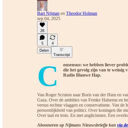
Bart Nijman
en
Theodor Holman
sep 04, 2025
28
5
4
Delen
Transcript
C
onsensus: we hebben liever probl
die het gevolg zijn van te weinig 
Radio Blauwe Hap.
Van Roger Scruton naar Boris van der Ham en van
Gaza. Over de ambities van Femke Halsema en het
versus rechtse vlaggen en conservatisme. Van de
persoonlijkheid van politici. Over koningen die n
Over taal en trots. En met anglicismen. Een overl
Abonneren op Nijmans Nieuwsbriefje kan
via d