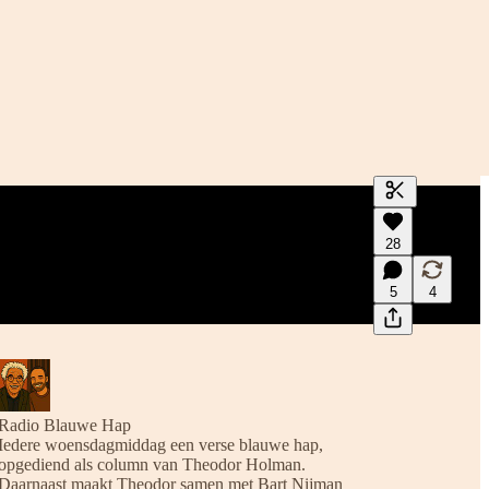
Genereer tra
28
Een transcrip
en bewerke
5
4
Radio Blauwe Hap
Iedere woensdagmiddag een verse blauwe hap,
opgediend als column van Theodor Holman.
Daarnaast maakt Theodor samen met Bart Nijman