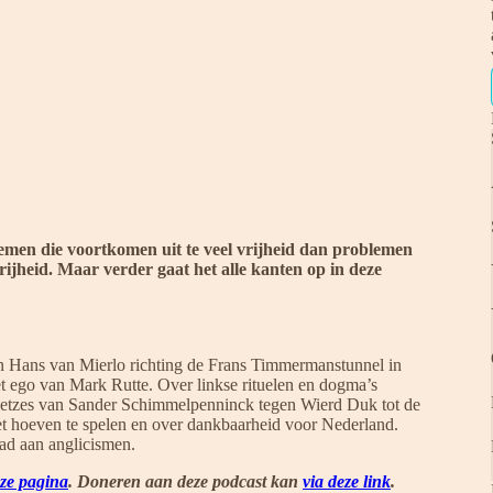
emen die voortkomen uit te veel vrijheid dan problemen
vrijheid. Maar verder gaat het alle kanten op in deze
 Hans van Mierlo richting de Frans Timmermanstunnel in
 ego van Mark Rutte. Over linkse rituelen en dogma’s
 hetzes van Sander Schimmelpenninck tegen Wierd Duk tot de
iet hoeven te spelen en over dankbaarheid voor Nederland.
oad aan anglicismen.
eze pagina
. Doneren aan deze podcast kan
via deze link
.