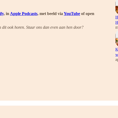
ify
, in
Apple Podcasts
, met beeld via
YouTube
of open
H
H
 dit ook horen. Stuur ons dan even aan hen door?
m
K
w
a