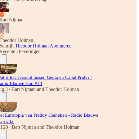
Bart Nijman
Theodor Holman
Schrijft
Theodor Holman
Abonneren
Recente afleveringen
at is het verschil tussen Ceuta en Canal Pride? -
adio Blauwe Hap #43
ug 3
Bart Nijman
and
Theodor Holman
•
et Eurotopia van Freddy Heineken - Radio Blauwe
ap #42
ul 20
Bart Nijman
and
Theodor Holman
•