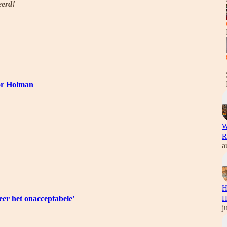
eerd!
dor Holman
W
R
a
H
er het onacceptabele'
H
j