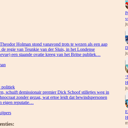
P
v
j
Theodor Holman stond vanavond trots te wezen als een aap
D
in de regie van Teunkie van der Sluis, in het Londense
j
levue) een staande ovatie kreeg van het Britse publiek…
lman
‘
H
politiek
j
len, schuift demissionair premier Dick Schoof stilletjes weg in
chnocraat zonder gezag, wat ertoe leidt dat bewindspersonen
en eigen reputatie…
E
uijpers
H
m
nties: