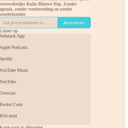
tweewekelijks Radio Blauwe Hap. Zonder
agenda, zonder voorbereiding en zonder
voorbehouden
Abonneren
Luister op
Substack App
Apple Podcasts
Spotify
YouTube Music
YouTube
Overcast
Pocket Casts
RSS-feed
Komt voor in aflevering