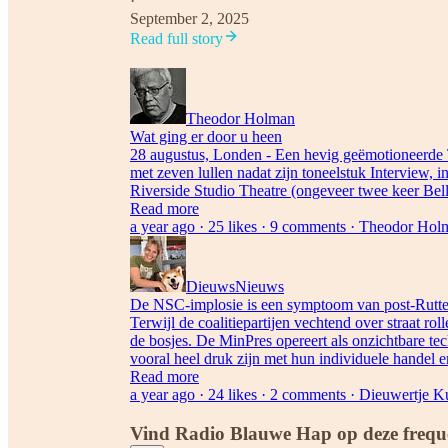
·
September 2, 2025
Read full story
Theodor Holman
Wat ging er door u heen
28 augustus, Londen - Een hevig geëmotioneerde 
met zeven lullen nadat zijn toneelstuk Interview, 
Riverside Studio Theatre (ongeveer twee keer Bel
Read more
a year ago · 25 likes · 9 comments · Theodor Ho
DieuwsNieuws
De NSC-implosie is een symptoom van post-Rutte 
Terwijl de coalitiepartijen vechtend over straat rol
de bosjes. De MinPres opereert als onzichtbare te
vooral heel druk zijn met hun individuele handel 
Read more
a year ago · 24 likes · 2 comments · Dieuwertje K
Vind Radio Blauwe Hap op deze freque