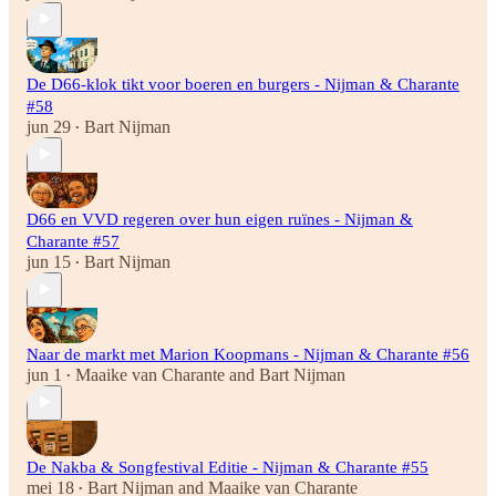
De D66-klok tikt voor boeren en burgers - Nijman & Charante
#58
jun 29
Bart Nijman
•
D66 en VVD regeren over hun eigen ruïnes - Nijman &
Charante #57
jun 15
Bart Nijman
•
Naar de markt met Marion Koopmans - Nijman & Charante #56
jun 1
Maaike van Charante
and
Bart Nijman
•
De Nakba & Songfestival Editie - Nijman & Charante #55
mei 18
Bart Nijman
and
Maaike van Charante
•