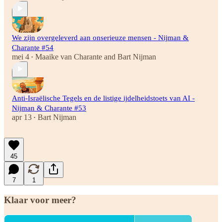
We zijn overgeleverd aan onserieuze mensen - Nijman &
Charante #54
mei 4
Maaike van Charante
and
Bart Nijman
•
Anti-Israëlische Tegels en de listige ijdelheidstoets van AI -
Nijman & Charante #53
apr 13
Bart Nijman
•
45
7
1
Klaar voor meer?