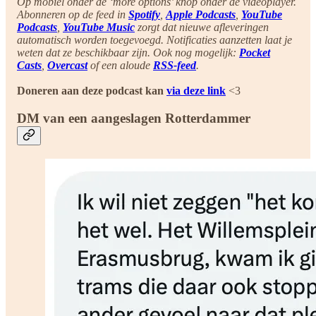
Op mobiel onder de ‘more options’ knop onder de videoplayer.
Abonneren op de feed in
Spotify
,
Apple Podcasts
,
YouTube
Podcasts
,
YouTube Music
zorgt dat nieuwe afleveringen
automatisch worden toegevoegd. Notificaties aanzetten laat je
weten dat ze beschikbaar zijn. Ook nog mogelijk:
Pocket
Casts
,
Overcast
of een aloude
RSS-feed
.
Doneren aan deze podcast kan
via deze link
<3
DM van een aangeslagen Rotterdammer