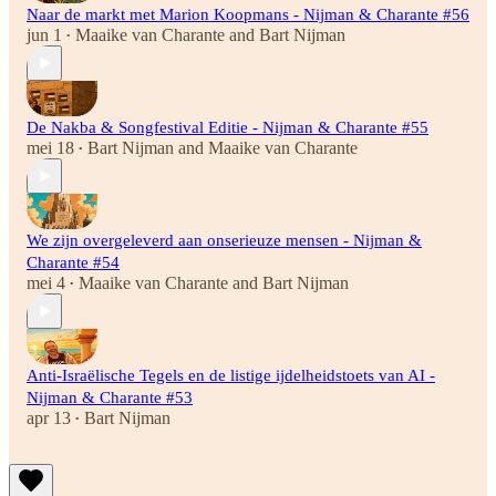
Naar de markt met Marion Koopmans - Nijman & Charante #56
jun 1
Maaike van Charante
and
Bart Nijman
•
De Nakba & Songfestival Editie - Nijman & Charante #55
mei 18
Bart Nijman
and
Maaike van Charante
•
We zijn overgeleverd aan onserieuze mensen - Nijman &
Charante #54
mei 4
Maaike van Charante
and
Bart Nijman
•
Anti-Israëlische Tegels en de listige ijdelheidstoets van AI -
Nijman & Charante #53
apr 13
Bart Nijman
•