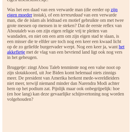
Was het een daad van een verwarde man (die eerder op
zijn
eigen moeder
instak), of een
terreurdaad
van een verwarde
man, die de islam als leidraad en motief gebruikte om met twee
grote messen op mensen in te steken? Dat de eerste reflex van
Aboutaleb was om zijn eigen religie vrij te pleiten van
wandaden, en niet om een arm om zijn eigen stad te slaan, is
een misser die te elfder ure toch nog een keer een kwaad licht
op de zo geliefde burgervader werpt. Nog een keer ja, want
het
akkefietje
met de vlag van een bevriend land ligt ook nog vers
in het geheugen.
Bruggetje: zingt Abou Taleb tenminste nog een valse noot op
zijn slotakkoord, uit Joe Biden komt helemaal niets zinnigs
meer. De president van Amerika herkent mede-wereldleiders
niet meer, terwijl niemand minder dan Narendra Modi achter
hem op het podium zat. Pijnlijk maar ook onbegrijpelijk: hoe
(en hoe lang) kan deze gevaarlijke schijnvertoning nog worden
volgehouden?