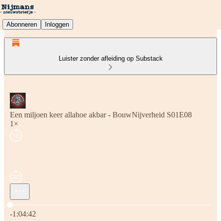
Abonneren
Inloggen
Luister zonder afleiding op Substack
Een miljoen keer allahoe akbar - BouwNijverheid S01E08
1×
Huidige tijd: 0:00 / Totale tijd: -1:04:42
-1:04:42