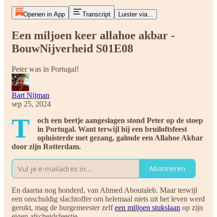
Openen in App
Transcript
Luister via...
Een miljoen keer allahoe akbar -
BouwNijverheid S01E08
Peter was in Portugal!
Bart Nijman
sep 25, 2024
T
och een beetje aangeslagen stond Peter op de stoep
in Portugal. Want terwijl hij een bruiloftsfeest
opluisterde met gezang, galmde een Allahoe Akbar
door zijn Rotterdam.
Abonneren
En daarna nog honderd, van Ahmed Aboutaleb. Maar terwijl
een onschuldig slachtoffer om helemaal niets uit het leven werd
gerukt, mag de burgemeester zelf
een miljoen stukslaan
op zijn
eigen afscheidsfeestje.