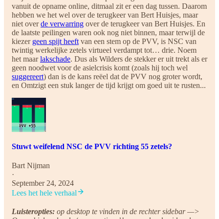
vanuit de opname online, ditmaal zit er een dag tussen. Daarom
hebben we het wel over de terugkeer van Bert Huisjes, maar
niet over
de verwarring
over de terugkeer van Bert Huisjes. En
de laatste peilingen waren ook nog niet binnen, maar terwijl de
kiezer
geen spijt heeft
van een stem op de PVV, is NSC van
twintig werkelijke zetels virtueel verdampt tot… drie. Noem
het maar
lakschade
. Dus als Wilders de stekker er uit trekt als er
geen noodwet voor de asielcrisis komt (zoals hij toch wel
suggereert
) dan is de kans reëel dat de PVV nog groter wordt,
en Omtzigt een stuk langer de tijd krijgt om goed uit te rusten...
Stuwt weifelend NSC de PVV richting 55 zetels?
Bart Nijman
·
September 24, 2024
Lees het hele verhaal
Luisteropties:
op desktop te vinden in de rechter sidebar —>