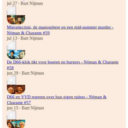
jul 27
Bart Nijman
•
Migratiecrisis, de manosphere en een mid-summer murder -
Nijman & Charante #59
jul 13
Bart Nijman
•
De D66-klok tikt voor boeren en burgers - Nijman & Charante
#58
jun 29
Bart Nijman
•
D66 en VVD regeren over hun eigen ruïnes - Nijman &
Charante #57
jun 15
Bart Nijman
•