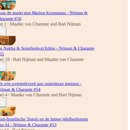
aar de markt met Marion Koopmans - Nijman &
harante #56
un 1
Maaike van Charante
and
Bart Nijman
•
e Nakba & Songfestival Editie - Nijman & Charante
55
ei 18
Bart Nijman
and
Maaike van Charante
•
e zijn overgeleverd aan onserieuze mensen -
ijman & Charante #54
ei 4
Maaike van Charante
and
Bart Nijman
•
nti-Israëlische Tegels en de listige ijdelheidstoets
an AI - Nijman & Charante #53