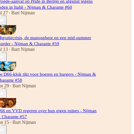
oede-aanval op Pride in Berlijn en afgunst jegens
oden in Italië - Nijman & Charante #60
ul 27
Bart Nijman
•
igratiecrisis, de manosphere en een mid-summer
urder - Nijman & Charante #59
ul 13
Bart Nijman
•
e D66-klok tikt voor boeren en burgers - Nijman &
harante #58
un 29
Bart Nijman
•
66 en VVD regeren over hun eigen ruïnes - Nijman
 Charante #57
un 15
Bart Nijman
•