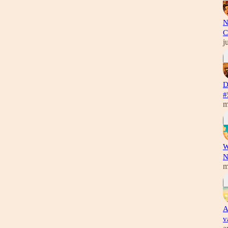
N
C
j
D
#
m
W
N
m
A
v