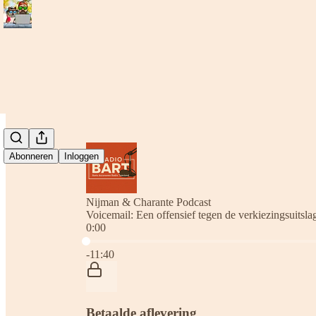
Abonneren
Inloggen
Nijman & Charante Podcast
Voicemail: Een offensief tegen de verkiezingsuitsla
0:00
Huidige tijd: 0:00 / Totale tijd: -11:40
-11:40
Betaalde aflevering