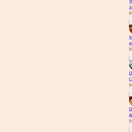
W
J
j
M
m
j
D
C
j
D
&
j