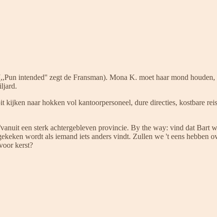
l. (,,Pun intended'' zegt de Fransman). Mona K. moet haar mond houden,
ljard.
ijken naar hokken vol kantoorpersoneel, dure directies, kostbare reisj
f/vanuit een sterk achtergebleven provincie. By the way: vind dat Bart 
 opgekeken wordt als iemand iets anders vindt. Zullen we 't eens hebben
voor kerst?