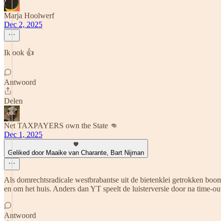
Marja Hoolwerf
Dec 2, 2025
Ik ook 👍
Antwoord
Delen
Net TAXPAYERS own the State 👊
Dec 1, 2025
Geliked door Maaike van Charante, Bart Nijman
Als domrechtsradicale westbrabantse uit de bietenklei getrokken boome
en om het huis. Anders dan YT speelt de luisterversie door na time-o
Antwoord