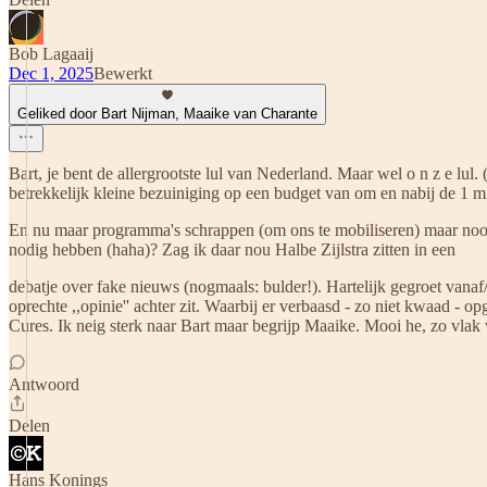
Bob Lagaaij
Dec 1, 2025
Bewerkt
Geliked door Bart Nijman, Maaike van Charante
Bart, je bent de allergrootste lul van Nederland. Maar wel o n z e lu
betrekkelijk kleine bezuiniging op een budget van om en nabij de 1 mi
En nu maar programma's schrappen (om ons te mobiliseren) maar nooit k
nodig hebben (haha)? Zag ik daar nou Halbe Zijlstra zitten in een
debatje over fake nieuws (nogmaals: bulder!). Hartelijk gegroet vana
oprechte ,,opinie'' achter zit. Waarbij er verbaasd - zo niet kwaad -
Cures. Ik neig sterk naar Bart maar begrijp Maaike. Mooi he, zo vlak 
Antwoord
Delen
Hans Konings