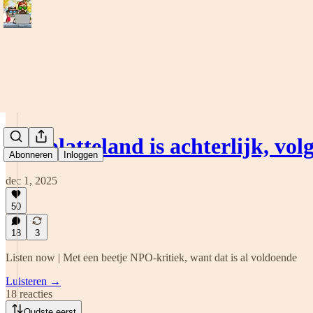
Het platteland is achterlijk, vo
Abonneren
Inloggen
dec 1, 2025
50
18
3
Listen now | Met een beetje NPO-kritiek, want dat is al voldoende
Luisteren →
18 reacties
Oudste eerst