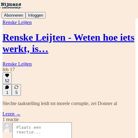
Abonneren
Inloggen
Renske Leijten
Renske Leijten - Weten hoe iets
werkt, is…
Renske Leijten
feb 17
52
1
5
Slechte taakstelling leidt tot morele corruptie, zei Donner al
Lezen →
1 reactie