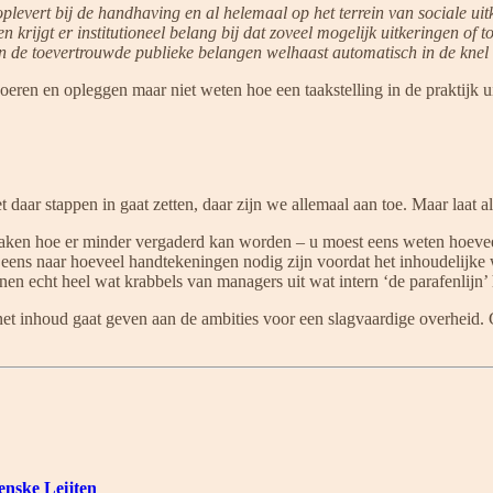
el oplevert bij de handhaving en al helemaal op het terrein van sociale u
 krijgt er institutioneel belang bij dat zoveel mogelijk uitkeringen of
an de toevertrouwde publieke belangen welhaast automatisch in de knel
oeren en opleggen maar niet weten hoe een taakstelling in de praktijk u
t daar stappen in gaat zetten, daar zijn we allemaal aan toe. Maar laat 
e maken hoe er minder vergaderd kan worden – u moest eens weten hoeve
 eens naar hoeveel handtekeningen nodig zijn voordat het inhoudelijke 
n echt heel wat krabbels van managers uit wat intern ‘de parafenlijn’ 
net inhoud gaat geven aan de ambities voor een slagvaardige overheid
Renske Leijten