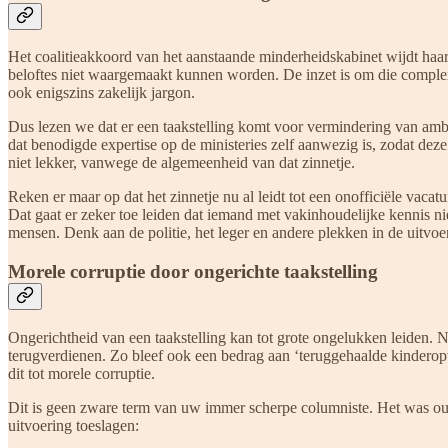
Het coalitieakkoord van het aanstaande minderheidskabinet wijdt haar
beloftes niet waargemaakt kunnen worden. De inzet is om die complexi
ook enigszins zakelijk jargon.
Dus lezen we dat er een taakstelling komt voor vermindering van a
dat benodigde expertise op de ministeries zelf aanwezig is, zodat deze
niet lekker, vanwege de algemeenheid van dat zinnetje.
Reken er maar op dat het zinnetje nu al leidt tot een onofficiële vac
Dat gaat er zeker toe leiden dat iemand met vakinhoudelijke kennis niet
mensen. Denk aan de politie, het leger en andere plekken in de uitvoe
Morele corruptie door ongerichte taakstelling
Ongerichtheid van een taakstelling kan tot grote ongelukken leiden.
terugverdienen. Zo bleef ook een bedrag aan ‘teruggehaalde kinderopv
dit tot morele corruptie.
Dit is geen zware term van uw immer scherpe columniste. Het was oud
uitvoering toeslagen: