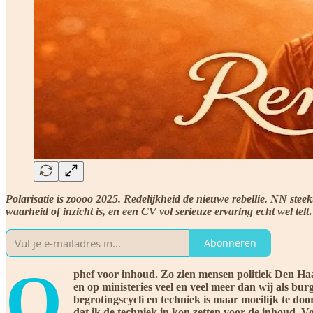
Polarisatie is zoooo 2025. Redelijkheid de nieuwe rebellie. NN ste
waarheid of inzicht is, en een CV vol serieuze ervaring echt wel tel
Abonneren
O
phef voor inhoud. Zo zien mensen politiek Den Haa
en op ministeries veel en veel meer dan wij als bur
begrotingscycli en techniek is maar moeilijk te doo
dat ik de techniek in kon zetten voor de inhoud. V