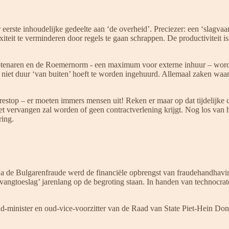
 eerste inhoudelijke gedeelte aan ‘de overheid’. Preciezer: een ‘slagv
teit te verminderen door regels te gaan schrappen. De productiviteit is
mbtenaren en de Roemernorm - een maximum voor externe inhuur – wordt
 niet duur ‘van buiten’ hoeft te worden ingehuurd. Allemaal zaken waar i
aturestop – er moeten immers mensen uit! Reken er maar op dat tijdelijk
 vervangen zal worden of geen contractverlening krijgt. Nog los van het 
ring.
 Na de Bulgarenfraude werd de financiële opbrengst van fraudehandhavi
angtoeslag’ jarenlang op de begroting staan. In handen van technocrate
-minister en oud-vice-voorzitter van de Raad van State Piet-Hein Donn