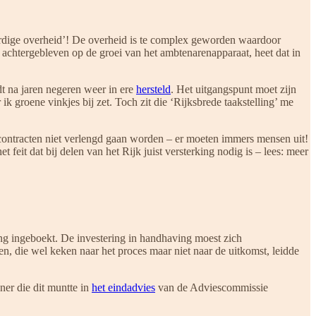
aardige overheid’! De overheid is te complex geworden waardoor
 achtergebleven op de groei van het ambtenarenapparaat, heet dat in
 na jaren negeren weer in ere
hersteld
. Het uitgangspunt moet zijn
k groene vinkjes bij zet. Toch zit die ‘Rijksbrede taakstelling’ me
e contracten niet verlengd gaan worden – er moeten immers mensen uit!
feit dat bij delen van het Rijk juist versterking nodig is – lees: meer
ng ingeboekt. De investering in handhaving moest zich
n, die wel keken naar het proces maar niet naar de uitkomst, leidde
er die dit muntte in
het eindadvies
van de Adviescommissie