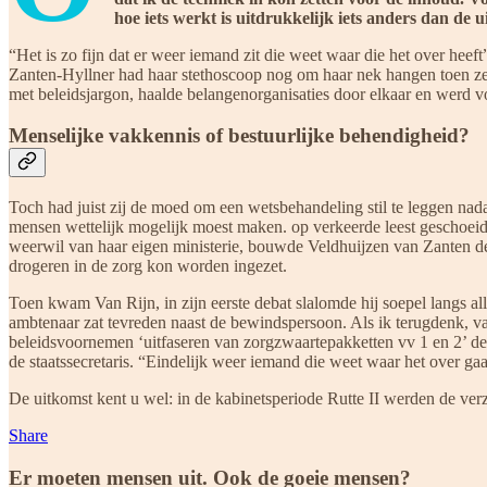
hoe iets werkt is uitdrukkelijk iets anders dan de 
“Het is zo fijn dat er weer iemand zit die weet waar die het over heef
Zanten-Hyllner had haar stethoscoop nog om haar nek hangen toen ze he
met beleidsjargon, haalde belangenorganisaties door elkaar en werd v
Menselijke vakkennis of bestuurlijke behendigheid?
Toch had juist zij de moed om een wetsbehandeling stil te leggen na
mensen wettelijk mogelijk moest maken. op verkeerde leest geschoeid
weerwil van haar eigen ministerie, bouwde Veldhuijzen van Zanten de 
drogeren in de zorg kon worden ingezet.
Toen kwam Van Rijn, in zijn eerste debat slalomde hij soepel langs a
ambtenaar zat tevreden naast de bewindspersoon. Als ik terugdenk, v
beleidsvoornemen ‘uitfaseren van zorgzwaartepakketten vv 1 en 2’ de
de staatssecretaris. “Eindelijk weer iemand die weet waar het over gaa
De uitkomst kent u wel: in de kabinetsperiode Rutte II werden de ver
Share
Er moeten mensen uit. Ook de goeie mensen?