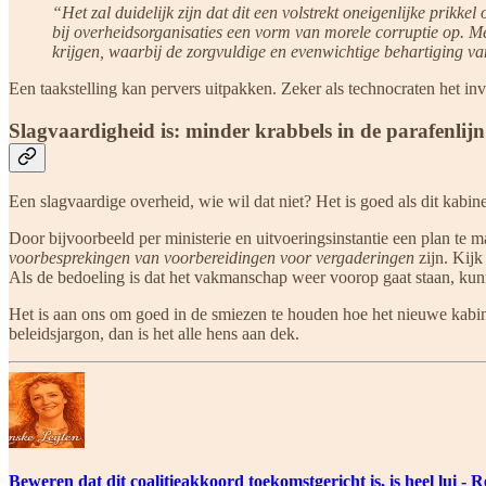
“Het zal duidelijk zijn dat dit een volstrekt oneigenlijke prikk
bij overheidsorganisaties een vorm van morele corruptie op. Men
krijgen, waarbij de zorgvuldige en evenwichtige behartiging v
Een taakstelling kan pervers uitpakken. Zeker als technocraten het inv
Slagvaardigheid is: minder krabbels in de parafenlijn
Een slagvaardige overheid, wie wil dat niet? Het is goed als dit kabine
Door bijvoorbeeld per ministerie en uitvoeringsinstantie een plan t
voorbesprekingen van voorbereidingen voor vergaderingen
zijn. Kijk
Als de bedoeling is dat het vakmanschap weer voorop gaat staan, kunne
Het is aan ons om goed in de smiezen te houden hoe het nieuwe kabi
beleidsjargon, dan is het alle hens aan dek.
Beweren dat dit coalitieakkoord toekomstgericht is, is heel lui - 