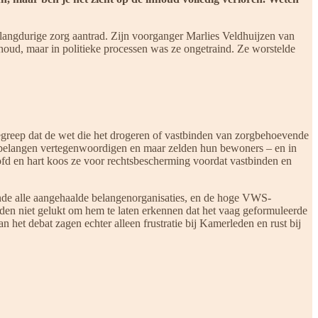
is langdurige zorg aantrad. Zijn voorganger Marlies Veldhuijzen van
nhoud, maar in politieke processen was ze ongetraind. Ze worstelde
begreep dat de wet die het drogeren of vastbinden van zorgbehoevende
le belangen vertegenwoordigen en maar zelden hun bewoners – en in
oofd en hart koos ze voor rechtsbescherming voordat vastbinden en
kende alle aangehaalde belangenorganisaties, en de hoge VWS-
den niet gelukt om hem te laten erkennen dat het vaag geformuleerde
het debat zagen echter alleen frustratie bij Kamerleden en rust bij