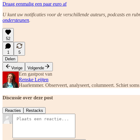
Draag eenmalig een paar euro af
U kunt uw notificaties voor de verschillende auteurs, podcasts en r
ondersteunen
.
52
1
5
Delen
Vorige
Volgende
Een gastpost van
Renske Leijten
Haarlemmer. Observeert, analyseert, columneert. Schiet soms
Discussie over deze post
Reacties
Restacks