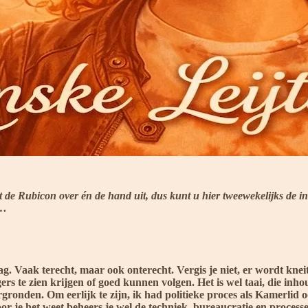
ekt de Rubicon over én de hand uit, dus kunt u hier tweewekelijks de 
t…
g. Vaak terecht, maar ook onterecht. Vergis je niet, er wordt kne
gers te zien krijgen of goed kunnen volgen. Het is wel taai, die i
rgronden. Om eerlijk te zijn, ik had politieke proces als Kamerlid o
oor je het weet beheers je wel de techniek, bureaucratie en process