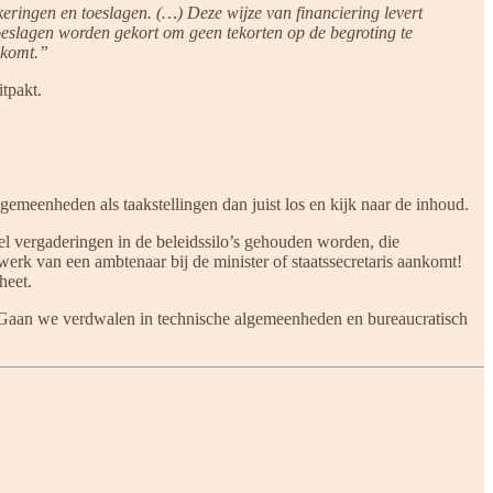
itkeringen en toeslagen. (…) Deze wijze van financiering levert
 toeslagen worden gekort om geen tekorten op de begroting te
 komt.”
itpakt.
algemeenheden als taakstellingen dan juist los en kijk naar de inhoud.
el vergaderingen in de beleidssilo’s gehouden worden, die
werk van een ambtenaar bij de minister of staatssecretaris aankomt!
heet.
. Gaan we verdwalen in technische algemeenheden en bureaucratisch