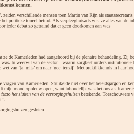
uitkomst kennen.
t”, zeiden verschillende mensen toen Martin van Rijn als staatssecretar
t politieke toneel betrad. Als verpleeghuisarts wist ze alles van de i
oor ieder debat zo getraind dat er geen doorkomen aan was.
dat ze de Kamerleden had aangehoord bij de plenaire behandeling. Zij 
 was. In weerwil van de sector – waarin zorgbestuurders institutione
wet van ‘ja, mits’ om naar ‘nee, tenzij’. Met praktijkkennis in haar h
lle vragen van Kamerleden. Struikelde niet over het beleidsjargon en 
alt mijn mond opnieuw open, want inhoudelijk was het ons als Kamerle
 facto
het sluiten van de verzorgingshuizen
betekende. Toeschouwers van 
t”.
zorgingshuizen gesloten.