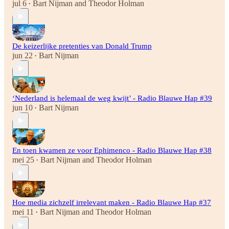
jul 6
Bart Nijman
and
Theodor Holman
•
De keizerlijke pretenties van Donald Trump
jun 22
Bart Nijman
•
‘Nederland is helemaal de weg kwijt’ - Radio Blauwe Hap #39
jun 10
Bart Nijman
•
En toen kwamen ze voor Ephimenco - Radio Blauwe Hap #38
mei 25
Bart Nijman
and
Theodor Holman
•
Hoe media zichzelf irrelevant maken - Radio Blauwe Hap #37
mei 11
Bart Nijman
and
Theodor Holman
•