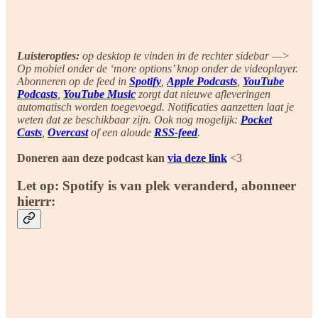
Luisteropties:
op desktop te vinden in de rechter sidebar —>
Op mobiel onder de ‘more options’ knop onder de videoplayer.
Abonneren op de feed in
Spotify
,
Apple Podcasts
,
YouTube
Podcasts
,
YouTube Music
zorgt dat nieuwe afleveringen
automatisch worden toegevoegd. Notificaties aanzetten laat je
weten dat ze beschikbaar zijn. Ook nog mogelijk:
Pocket
Casts
,
Overcast
of een aloude
RSS-feed
.
Doneren aan deze podcast kan
via deze link
<3
Let op: Spotify is van plek veranderd, abonneer
hierrr: