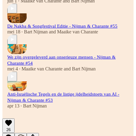
jun 1
Maaike van Charante
and
Bart Nijman
•
De Nakba & Songfestival Editie - Nijman & Charante #55
mei 18
Bart Nijman
and
Maaike van Charante
•
We zijn overgeleverd aan onserieuze mensen - Nijman &
Charante #54
mei 4
Maaike van Charante
and
Bart Nijman
•
Anti-Israëlische Tegels en de listige ijdelheidstoets van AI -
Nijman & Charante #53
apr 13
Bart Nijman
•
26