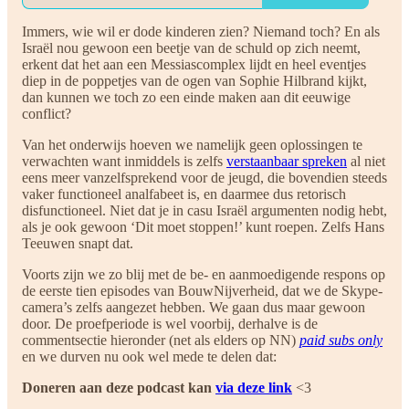
Immers, wie wil er dode kinderen zien? Niemand toch? En als
Israël nou gewoon een beetje van de schuld op zich neemt,
erkent dat het aan een Messiascomplex lijdt en heel eventjes
diep in de poppetjes van de ogen van Sophie Hilbrand kijkt,
dan kunnen we toch zo een einde maken aan dit eeuwige
conflict?
Van het onderwijs hoeven we namelijk geen oplossingen te
verwachten want inmiddels is zelfs
verstaanbaar spreken
al niet
eens meer vanzelfsprekend voor de jeugd, die bovendien steeds
vaker functioneel analfabeet is, en daarmee dus retorisch
disfunctioneel. Niet dat je in casu Israël argumenten nodig hebt,
als je ook gewoon ‘Dit moet stoppen!’ kunt roepen. Zelfs Hans
Teeuwen snapt dat.
Voorts zijn we zo blij met de be- en aanmoedigende respons op
de eerste tien episodes van BouwNijverheid, dat we de Skype-
camera’s zelfs aangezet hebben. We gaan dus maar gewoon
door. De proefperiode is wel voorbij, derhalve is de
commentsectie hieronder (net als elders op NN)
paid subs only
en we durven nu ook wel mede te delen dat:
Doneren aan deze podcast kan
via deze link
<3