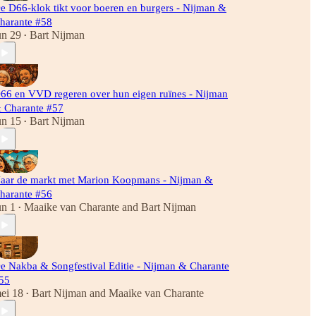
e D66-klok tikt voor boeren en burgers - Nijman &
harante #58
un 29
Bart Nijman
•
66 en VVD regeren over hun eigen ruïnes - Nijman
 Charante #57
un 15
Bart Nijman
•
aar de markt met Marion Koopmans - Nijman &
harante #56
un 1
Maaike van Charante
and
Bart Nijman
•
e Nakba & Songfestival Editie - Nijman & Charante
55
ei 18
Bart Nijman
and
Maaike van Charante
•