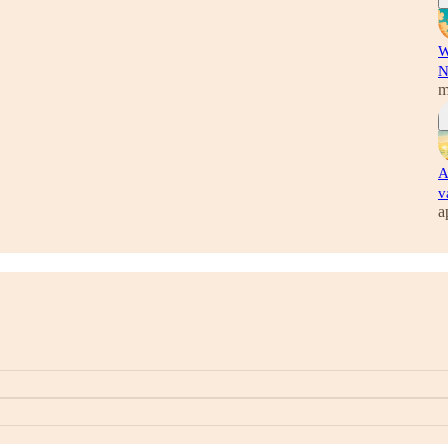
W
N
m
A
v
a