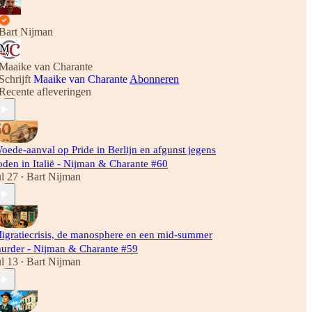
Bart Nijman
Maaike van Charante
Schrijft
Maaike van Charante
Abonneren
Recente afleveringen
oede-aanval op Pride in Berlijn en afgunst jegens
oden in Italië - Nijman & Charante #60
ul 27
Bart Nijman
•
igratiecrisis, de manosphere en een mid-summer
urder - Nijman & Charante #59
ul 13
Bart Nijman
•