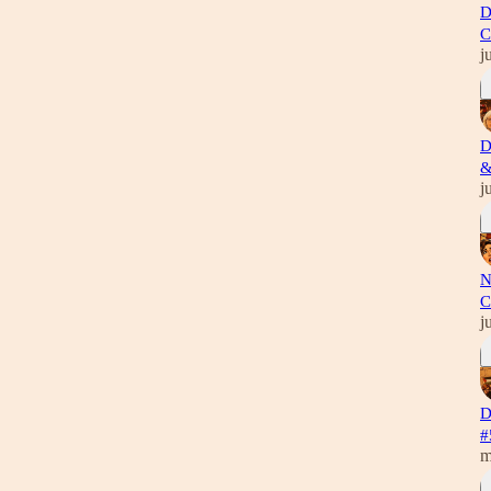
D
C
j
D
&
j
N
C
j
D
#
m