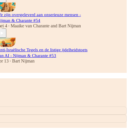
e zijn overgeleverd aan onserieuze mensen -
ijman & Charante #54
ei 4
Maaike van Charante
and
Bart Nijman
•
nti-Israëlische Tegels en de listige ijdelheidstoets
an AI - Nijman & Charante #53
pr 13
Bart Nijman
•