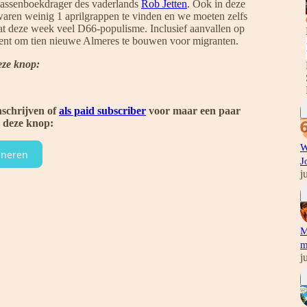
lassenboekdrager des vaderlands
Rob Jetten
. Ook in deze
waren weinig 1 aprilgrappen te vinden en we moeten zelfs
evat deze week veel D66-populisme. Inclusief aanvallen op
ment om tien nieuwe Almeres te bouwen voor migranten.
eze knop:
nschrijven of
als paid subscriber
voor maar een paar
a deze knop:
W
neren
J
j
M
m
j