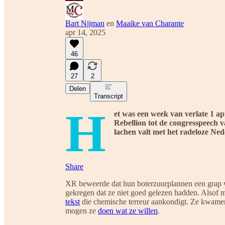
Bart Nijman
en
Maaike van Charante
apr 14, 2025
46
27
2
Delen
Transcript
H
et was een week van verlate 1 a
Rebellion tot de congresspeech v
lachen valt met het radeloze Ned
Share
XR beweerde dat hun boterzuurplannen een grap
gekregen dat ze niet goed gelezen hadden. Alsof 
tekst
die chemische terreur aankondigt. Ze kwame
mogen ze
doen wat ze willen
.