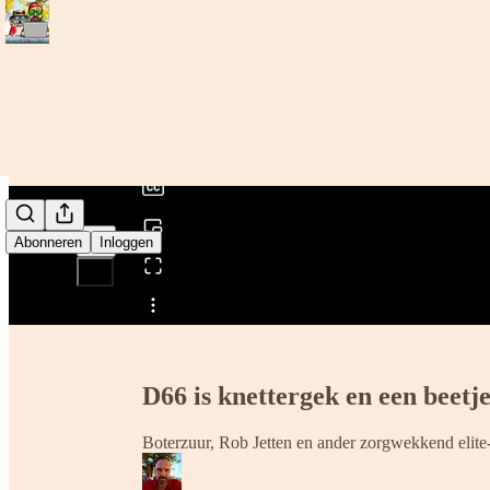
0:00
/
Abonneren
Inloggen
Delen van0:00
D66 is knettergek en een beet
Boterzuur, Rob Jetten en ander zorgwekkend elit