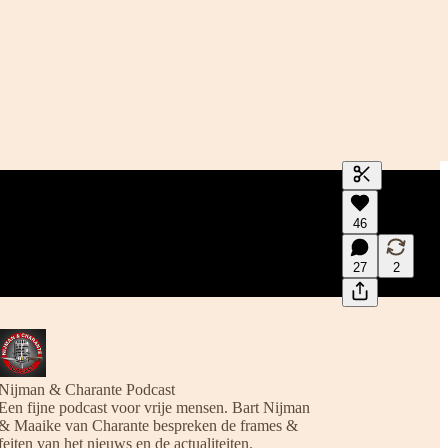
Genereer tra
46
Een transcrip
en bewerke
27
2
Nijman & Charante Podcast
Een fijne podcast voor vrije mensen. Bart Nijman
& Maaike van Charante bespreken de frames &
feiten van het nieuws en de actualiteiten.