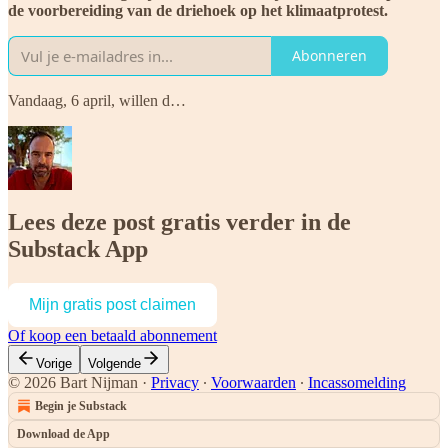
de voorbereiding van de driehoek op het klimaatprotest.
Abonneren
Vandaag, 6 april, willen d…
Lees deze post gratis verder in de
Substack App
Mijn gratis post claimen
Of koop een betaald abonnement
Vorige
Volgende
© 2026 Bart Nijman
·
Privacy
∙
Voorwaarden
∙
Incassomelding
Begin je Substack
Download de App