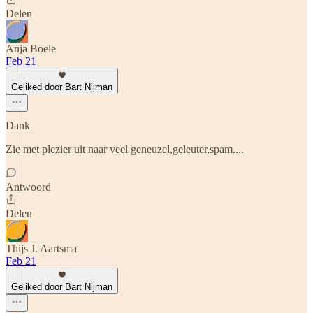
Delen
Anja Boele
Feb 21
Geliked door Bart Nijman
Dank
Zie met plezier uit naar veel geneuzel,geleuter,spam....
Antwoord
Delen
Thijs J. Aartsma
Feb 21
Geliked door Bart Nijman