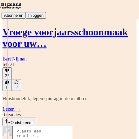
Abonneren
Inloggen
Vroege voorjaarsschoonmaak
voor uw…
Bart Nijman
feb 21
22
9
2
Huishoudelijk, tegen spinrag in de mailbox
Lezen →
9 reacties
Oudste eerst