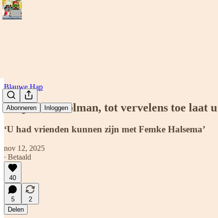
Blauwe Hap
‘Mijnheer Holman, tot vervelens toe laat u
Abonneren
Inloggen
‘U had vrienden kunnen zijn met Femke Halsema’
nov 12, 2025
∙ Betaald
40
5
2
Delen