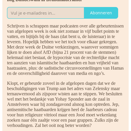
Abonneren
Schrijven is schrappen maar podcasten over alle gebeurtenissen
van afgelopen week is ook niet zomaar in vijf bullet points te
vatten, en bijtijds bij de baas (dat bent u, de luisteraar) in te
leveren. Hopelijk hebben we het toch voor elkaar gekregen.
Met deze week de Duitse verkiezingen, waarover sommigen
lijken te doen alsof AfD (bijna 21 procent van de stemmen)
helemaal niet bestaat, de hypocrisie van de rechterlijke macht
ten aanzien van islamitische haatbaarden en hun vrijheid van
haatzaaien, plus: de sadistische circusvoorstellingen van Hamas
en de onverschilligheid daarover van media en ngo’s.
Klopt, er gebeurde zoveel in de afgelopen dagen dat we de
beschuldigingen van Trump aan het adres van Zelensky maar
ternauwernood als zijspoor wisten aan te stippen. We besluiten
wel met het bedankje van Yohay Sponder aan de zaal in
Amstelveen waar hij zondagavond alsnog kon optreden. Jep,
antisemitische haatbaarden krijgen heel de Jaarbeurs cadeau
voor hun religieuze vitriool maar een Jood moet wekenlang
zoeken naar één zaaltje voor een paar grappen. Zulks zijn de
verhoudingen. Zal het ooit nog beter worden?