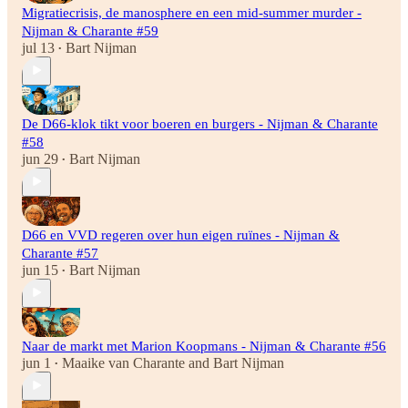
Migratiecrisis, de manosphere en een mid-summer murder -
Nijman & Charante #59
jul 13
Bart Nijman
•
De D66-klok tikt voor boeren en burgers - Nijman & Charante
#58
jun 29
Bart Nijman
•
D66 en VVD regeren over hun eigen ruïnes - Nijman &
Charante #57
jun 15
Bart Nijman
•
Naar de markt met Marion Koopmans - Nijman & Charante #56
jun 1
Maaike van Charante
and
Bart Nijman
•