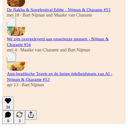
De Nakba & Songfestival Editie - Nijman & Charante #55
mei 18
Bart Nijman
and
Maaike van Charante
•
We zijn overgeleverd aan onserieuze mensen - Nijman &
Charante #54
mei 4
Maaike van Charante
and
Bart Nijman
•
Anti-Israëlische Tegels en de listige ijdelheidstoets van AI -
Nijman & Charante #53
apr 13
Bart Nijman
•
34
9
3