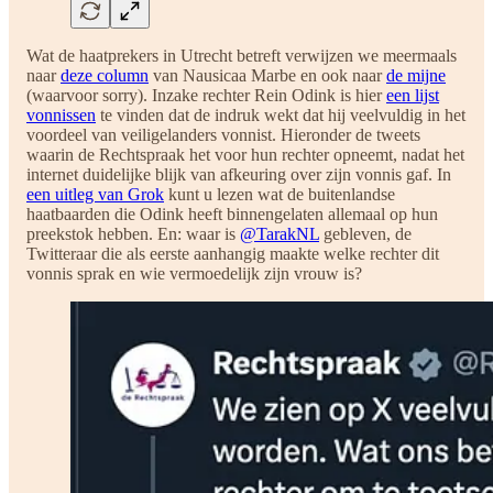
Wat de haatprekers in Utrecht betreft verwijzen we meermaals
naar
deze column
van Nausicaa Marbe en ook naar
de mijne
(waarvoor sorry). Inzake rechter Rein Odink is hier
een lijst
vonnissen
te vinden dat de indruk wekt dat hij veelvuldig in het
voordeel van veiligelanders vonnist. Hieronder de tweets
waarin de Rechtspraak het voor hun rechter opneemt, nadat het
internet duidelijke blijk van afkeuring over zijn vonnis gaf. In
een uitleg van Grok
kunt u lezen wat de buitenlandse
haatbaarden die Odink heeft binnengelaten allemaal op hun
preekstok hebben. En: waar is
@TarakNL
gebleven, de
Twitteraar die als eerste aanhangig maakte welke rechter dit
vonnis sprak en wie vermoedelijk zijn vrouw is?