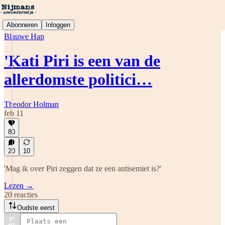
Abonneren
Inloggen
Blauwe Hap
'Kati Piri is een van de
allerdomste politici…
Theodor Holman
feb 11
80
20
10
'Mag ik over Piri zeggen dat ze een antisemiet is?'
Lezen →
20 reacties
Oudste eerst