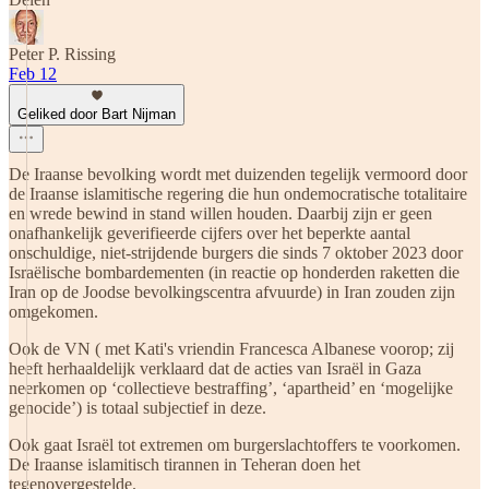
Peter P. Rissing
Feb 12
Geliked door Bart Nijman
De Iraanse bevolking wordt met duizenden tegelijk vermoord door
de Iraanse islamitische regering die hun ondemocratische totalitaire
en wrede bewind in stand willen houden. Daarbij zijn er geen
onafhankelijk geverifieerde cijfers over het beperkte aantal
onschuldige, niet-strijdende burgers die sinds 7 oktober 2023 door
Israëlische bombardementen (in reactie op honderden raketten die
Iran op de Joodse bevolkingscentra afvuurde) in Iran zouden zijn
omgekomen.
Ook de VN ( met Kati's vriendin Francesca Albanese voorop; zij
heeft herhaaldelijk verklaard dat de acties van Israël in Gaza
neerkomen op ‘collectieve bestraffing’, ‘apartheid’ en ‘mogelijke
genocide’) is totaal subjectief in deze.
Ook gaat Israël tot extremen om burgerslachtoffers te voorkomen.
De Iraanse islamitisch tirannen in Teheran doen het
tegenovergestelde.