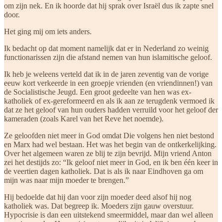
om zijn nek. En ik hoorde dat hij sprak over Israël dus ik zapte snel
door.
Het ging mij om iets anders.
Ik bedacht op dat moment namelijk dat er in Nederland zo weinig
functionarissen zijn die afstand nemen van hun islamitische geloof.
Ik heb je weleens verteld dat ik in de jaren zeventig van de vorige
eeuw kort verkeerde in een groepje vrienden (en vriendinnen!) van
de Socialistische Jeugd. Een groot gedeelte van hen was ex-
katholiek of ex-gereformeerd en als ik aan ze terugdenk vermoed ik
dat ze het geloof van hun ouders hadden verruild voor het geloof der
kameraden (zoals Karel van het Reve het noemde).
Ze geloofden niet meer in God omdat Die volgens hen niet bestond
en Marx had wel bestaan. Het was het begin van de ontkerkelijking.
Over het algemeen waren ze blij te zijn bevrijd. Mijn vriend Anton
zei het destijds zo: “Ik geloof niet meer in God, en ik ben één keer in
de veertien dagen katholiek. Dat is als ik naar Eindhoven ga om
mijn was naar mijn moeder te brengen.”
Hij bedoelde dat hij dan voor zijn moeder deed alsof hij nog
katholiek was. Dat begreep ik. Moeders zijn gauw overstuur.
Hypocrisie is dan een uitstekend smeermiddel, maar dan wel alleen