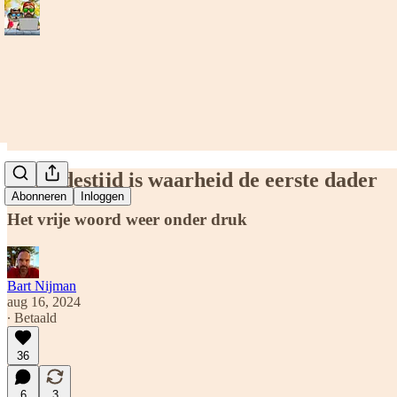
In vredestijd is waarheid de eerste dader
Abonneren
Inloggen
Het vrije woord weer onder druk
Bart Nijman
aug 16, 2024
∙ Betaald
36
6
3