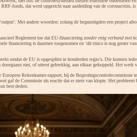
ekswerk, niet om: de controlesystemen missen essentiële onderdelen e
 RRF-fonds, dat werd opgericht naar aanleiding van de coronacrisis, i
output’. Met andere woorden: zolang de begunstigden een project afro
Financieel Reglement toe dat EU-financiering
zonder enig verband met k
bbele financiering is daarmee toegenomen en ‘dit risico is nog groter v
eperkt omdat de EU is opgesplitst in honderden regio’s. Die kunnen ied
n doorgaans niet, of uiterst gebrekkig, aan elkaar gekoppeld. Het werk
Europese Rekenkamer-rapport, bij de Begrotingscontrolecommissie te 
rt gaf de Commissie als reactie dat er niets van klopte. Het probleem 
un best deden.