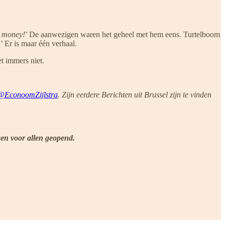
’s money!
’ De aanwezigen waren het geheel met hem eens. Turtelboom
!’ Er is maar één verhaal.
t immers niet.
@EconoomZijlstra
. Zijn eerdere Berichten uit Brussel zijn te vinden
gen voor allen geopend.