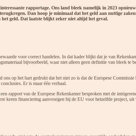
teressante rapportage. Ons land bleek namelijk in 2023 opnieu
erugkregen. Dan hoop je minimaal dat het geld aan nuttige zaken wo
et geld. Dat laatste blijkt zeker niet altijd het geval.
orwaarde voor correct handelen. In dat kader blijkt dat je van Rekenka
gsmateriaal bijvoorbeeld, waar niet alleen geen definitie van bleek t
ns op het hart gedrukt dat het niet zo is dat de Europese Commissie 
conclusies. Er is maar één verhaal.
een rapport van de Europese Rekenkamer besproken met de intrigerende
 keren financiering aanvroegen bij de EU voor hetzelfde project, uit v