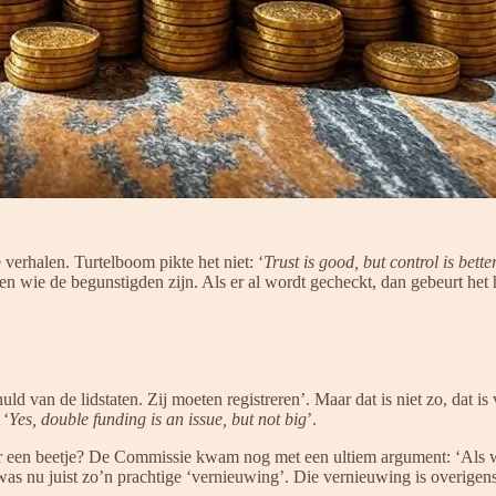
 verhalen. Turtelboom pikte het niet: ‘
Trust is good, but control is bette
 wie de begunstigden zijn. Als er al wordt gecheckt, dan gebeurt het
 van de lidstaten. Zij moeten registreren’. Maar dat is niet zo, dat is 
 ‘
Yes, double funding is an issue, but not big
’.
f maar een beetje? De Commissie kwam nog met een ultiem argument: ‘A
s nu juist zo’n prachtige ‘vernieuwing’. Die vernieuwing is overigens d