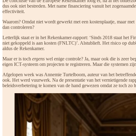
De conclusie van de Europese Rekenkamer loog er, na al het onderzo
dus ook niet bestreden. Met name financiering vanuit het zogenaamde
effectiviteit.
Waarom? Omdat niet wordt gewerkt met een kostenplaatje, maar met ‘
dan controleren?
Letterlijk staat er in het Rekenkamer-rapport: ‘Sinds 2018 staat het 
niet gekoppeld is aan kosten (FNLTC)’. Alstublieft. Het risico op du
aldus de Rekenkamer.
Maar er is toch
ergens
wel enige controle? Ja, maar ook die is zeer b
eigen ICT-systeem om projecten te registreren. Maar die systemen zij
Afgelopen week was Annemie Turtelboom, auteur van het betreffende 
ook. Het werd vuurwerk. Na de presentatie van het vernietigende rappo
beleidsverbetering te komen van de hand gewezen omdat ze toch zo h