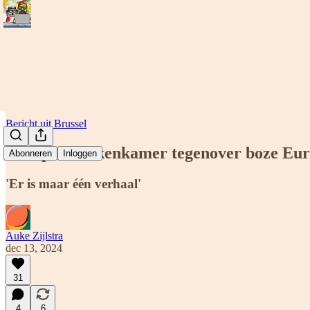
Bericht uit Brussel
Europese Rekenkamer tegenover boze Eu
Abonneren
Inloggen
'Er is maar één verhaal'
Auke Zijlstra
dec 13, 2024
31
4
6