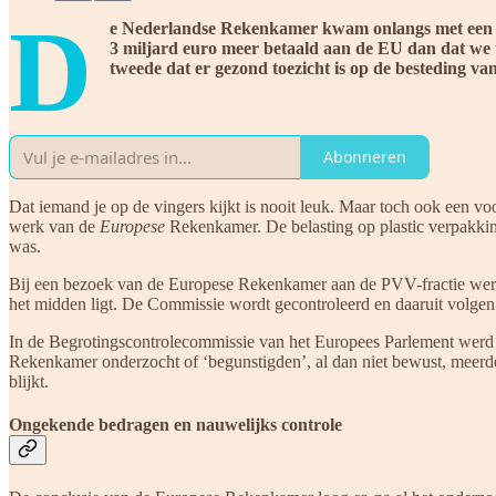
D
e Nederlandse Rekenkamer kwam onlangs met een in
3 miljard euro meer betaald aan de EU dan dat we t
tweede dat er gezond toezicht is op de besteding van h
Abonneren
Dat iemand je op de vingers kijkt is nooit leuk. Maar toch ook een vo
werk van de
Europese
Rekenkamer. De belasting op plastic verpakkin
was.
Bij een bezoek van de Europese Rekenkamer aan de PVV-fractie werd o
het midden ligt. De Commissie wordt gecontroleerd en daaruit volgen 
In de Begrotingscontrolecommissie van het Europees Parlement werd 
Rekenkamer onderzocht of ‘begunstigden’, al dan niet bewust, meerdere
blijkt.
Ongekende bedragen en nauwelijks controle