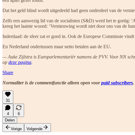
een apart gezet fonds.
Dat het geld blind wordt uitgedeeld had geen onderdeel van de vernie
Zelfs een aanwezig lid van de socialisten (S&D) werd het te gortig: ‘
A
kreeg het laatste woord: ‘Vernieuwing wordt niet door ons van de h
Inderdaad: de sfeer zat er goed in. Ook de Europese Commissie vindt 
En Nederland ondertussen maar netto betalen aan de EU.
— Auke Zijlstra is Europarlementariër namens de PVV. Voor NN schrijf
op
deze pagina
.
Share
Normaliter is de commentfunctie alleen open voor
paid subscribers
.
31
4
6
Delen
Vorige
Volgende