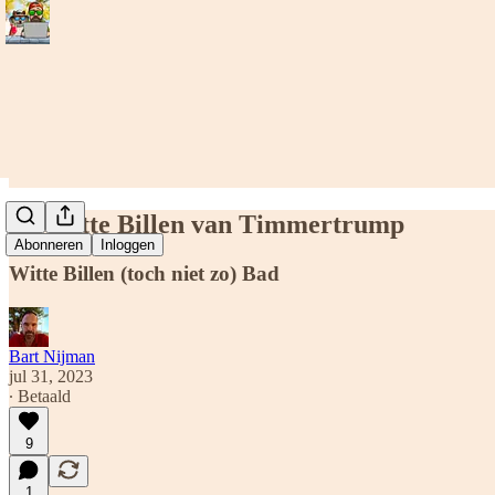
De Witte Billen van Timmertrump
Abonneren
Inloggen
Witte Billen (toch niet zo) Bad
Bart Nijman
jul 31, 2023
∙ Betaald
9
1