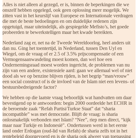
Alles is niet alleen al gezegd, er is, binnen de beperkingen die we
onszelf hebben opgelegd, ook geen oplossing meer mogelijk. We
zitten vast in het keurslijf van Europese en Internationale verdragen
die met de beste bedoelingen en om duidelijke redenen zijn
opgetuigd, maar uiteindelijk, als gespiegelde Mefisto’s, het goede
probeerden te bewerkstelligen maar het kwade bereikten.
Nederland zag er, net na de Tweede Wereldoorlog, heel anders uit
dan nu. Ging het toentertijd, in Nederland, tussen Den Uyl en
Wiegel, om de vraag of er 2.5 of 3.5% prijscompensatie of een
Vermogensaanwasdeling moest komen, dan wel hoe een
Ondernemingsraad moest worden ingericht, de problemen van nu
zijn van een andere, existensiele aard: gaan we allemaal wel of niet
dood als we op benzine blijven rijden, is het begrip “man/vrouw”
een social construct of is de invloed van de Islam niet een levens- of
bestuursbedreigende factor?
We hebben op die laatste vraag behoorlijk wat handvatten om daar
bevestigend op te antwoorden: begin 2000 oordeelde het ECHR in
de beroemde zaak “Refah Partisi/Turkse Staat” dat “sharia
incompatible” was met democratie. Blijft de vraag: is sharia
onlosmakelijk verbonden met Islam? “Nee”, riep men direct, “kijk
maar naar Turkije en Indonesië". Ondertussen werd in het eerste
land onder Erdogan (oud-lid van Refah) de sharia zelfs tot in het
rentebeleid doorgevoerd en is de sharia ook alweer van toepassing