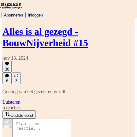
Abonneren
Inloggen
Alles is al gezegd -
BouwNijverheid #15
nov 13, 2024
30
6
3
Genoeg van het gezeik en gezalf
Luisteren →
6 reacties
Oudste eerst