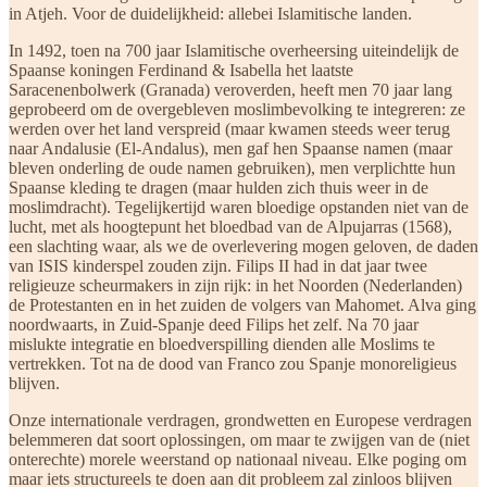
in Atjeh. Voor de duidelijkheid: allebei Islamitische landen.
In 1492, toen na 700 jaar Islamitische overheersing uiteindelijk de
Spaanse koningen Ferdinand & Isabella het laatste
Saracenenbolwerk (Granada) veroverden, heeft men 70 jaar lang
geprobeerd om de overgebleven moslimbevolking te integreren: ze
werden over het land verspreid (maar kwamen steeds weer terug
naar Andalusie (El-Andalus), men gaf hen Spaanse namen (maar
bleven onderling de oude namen gebruiken), men verplichtte hun
Spaanse kleding te dragen (maar hulden zich thuis weer in de
moslimdracht). Tegelijkertijd waren bloedige opstanden niet van de
lucht, met als hoogtepunt het bloedbad van de Alpujarras (1568),
een slachting waar, als we de overlevering mogen geloven, de daden
van ISIS kinderspel zouden zijn. Filips II had in dat jaar twee
religieuze scheurmakers in zijn rijk: in het Noorden (Nederlanden)
de Protestanten en in het zuiden de volgers van Mahomet. Alva ging
noordwaarts, in Zuid-Spanje deed Filips het zelf. Na 70 jaar
mislukte integratie en bloedverspilling dienden alle Moslims te
vertrekken. Tot na de dood van Franco zou Spanje monoreligieus
blijven.
Onze internationale verdragen, grondwetten en Europese verdragen
belemmeren dat soort oplossingen, om maar te zwijgen van de (niet
onterechte) morele weerstand op nationaal niveau. Elke poging om
maar iets structureels te doen aan dit probleem zal zinloos blijven