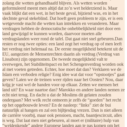
zolang die wetten gehandhaafd blijven. Als wetten worden
geformuleerd meent men altijd dat zo’n wet helderziend is. Maar
vaak blijkt dat een wet, in het beste geval, bijziend was, en in het
slechtste geval stekeblind. Dat hoeft geen probleem te zijn, er is een
wetgevende macht die wetten kan intrekken en veranderen. Maar
verdragen hebben de democratische onhebbelijkheid niet door een
land gewijzigd te kunnen worden, daarvoor moeten alle
verdragslanden weer rond de tafel. Dat gaat niet snel gebeuren.Dan
resten er nog twee opties: een land zegt het verdrag op of men leeft
het verdrag niet helemaal na. De eerste mogelijkheid betekent uit de
EU, aangezien de Mensenrechten daarin als verdrag (Verdrag van
Lissabon) zijn opgenomen. De tweede mogelijkheid valt te
overwegen, het Stabiliteitspact en het Schengenverdrag worden ook
al met voeten getreden. Echter, hoe moet dat dan? Verklaren we de
Islam een verboden religie? Enig idee wat dat voor “opstootjes” gaat
geven? Laten we de treinen weer rijden naar het Oosten? Nou, daar
krijg je vast wel de handen voor op elkaar. Zetten we mensen het
land uit? En waar naartoe dan? Marokko en andere landen nemen ze
echt niet terug. En dacht u dat de Moslims dit gelaten zouden
ondergaan? Met welk recht ontneem je zelfs de “goeden” het recht
op het opgebouwde leven? En de nasleep: “links” ziet de bui
natuurlijk al hangen en zal een bijltjesdag vrezen. Dan is niet alleen
de carrière voorbij, maar ook pensioen, macht, baantjescircuit, alles
is weg. Dat laat men niet gebeuren, al moet er (militaire) hulp van
“weldenkende” andere Europese landen aan te pas komen om het