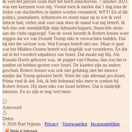
Ik voel het precies zoals Bart het heeft omschreven. 7 oktober 2023
was een keerpunt voor mij. Vooral toen ik merkte dat 1 dag erna de
Joden van slachtoffers in daders werden veranderd. WFT! En al die
politici, journalisten, influencers en noem maar op in wie ik veel
fiducie had, vielen stuk voor stuk door de mand wat mij betreft. Ik
heb dan ook onmiddellijk mijn lidmaatschappen, financiële steun
aan die clubs opgezegd. Van de week hoorde ik Robert Jensen weer
zeggen dat we van Donald Trump niks te verwachten hadden. Dat
hij niet the saviour was. Wat Europa betreft niet nee. Maar er gaat
wat het Midden-Oosten betreft wel degelijk wat veranderen. En dat
zal in het voordeel uitpakken van Israel. Dat maakt mij blij. Als
Kamala Harris gekozen was, de puppet van Obama, dan zou het er
somber uit hebben gezien voor Israel. De kaarten zijn nu anders
geschud. Robert Jensen was ook niet gelukkig met het nieuwe
equipe dat Trump gekozen heeft. Want die zijn allemaal pro-Israel.
Prima vind ik dat. Joh, ik heb helemaal niks meer te zoeken bij
Robert Jensen. Hij moet niks van Israel hebben. Dat is duidelijk
intussen. En zo zijn er nog veel meer.
Antwoord
Delen
© 2026 Bart Nijman
·
Privacy
∙
Voorwaarden
∙
Incassomelding
Begin je Substack